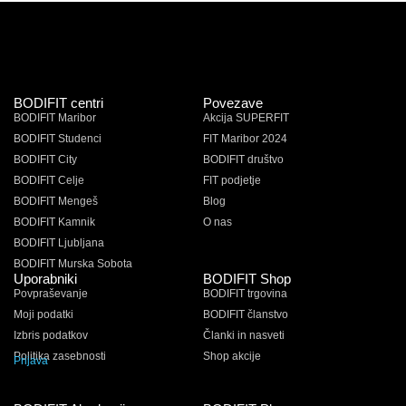
BODIFIT centri
Povezave
BODIFIT Maribor
Akcija SUPERFIT
BODIFIT Studenci
FIT Maribor 2024
BODIFIT City
BODIFIT društvo
BODIFIT Celje
FIT podjetje
BODIFIT Mengeš
Blog
BODIFIT Kamnik
O nas
BODIFIT Ljubljana
BODIFIT Murska Sobota
Uporabniki
BODIFIT Shop
Povpraševanje
BODIFIT trgovina
Moji podatki
BODIFIT članstvo
Izbris podatkov
Članki in nasveti
Politika zasebnosti
Shop akcije
Prijava