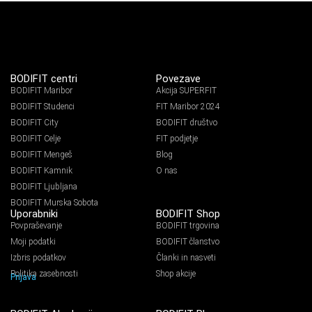
BODIFIT centri
Povezave
BODIFIT Maribor
Akcija SUPERFIT
BODIFIT Studenci
FIT Maribor 2024
BODIFIT City
BODIFIT društvo
BODIFIT Celje
FIT podjetje
BODIFIT Mengeš
Blog
BODIFIT Kamnik
O nas
BODIFIT Ljubljana
BODIFIT Murska Sobota
Uporabniki
BODIFIT Shop
Povpraševanje
BODIFIT trgovina
Moji podatki
BODIFIT članstvo
Izbris podatkov
Članki in nasveti
Politika zasebnosti
Shop akcije
Prijava