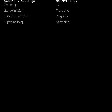
BODIFIT Akademija
BODIFIT Play
Akademija
TV
Licence in tečaji
Trenerstvo
BODIFIT inštruktor
Programi
Prijava na tečaj
Naročnina