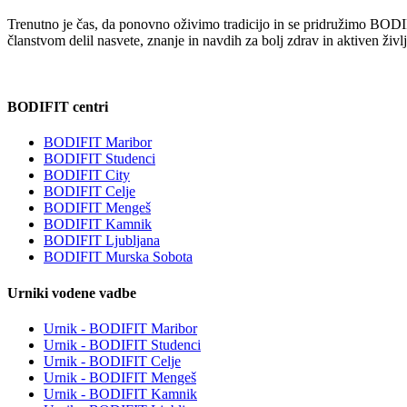
Trenutno je čas, da ponovno oživimo tradicijo in se pridružimo BODIFI
članstvom delil nasvete, znanje in navdih za bolj zdrav in aktiven živl
BODIFIT centri
BODIFIT Maribor
BODIFIT Studenci
BODIFIT City
BODIFIT Celje
BODIFIT Mengeš
BODIFIT Kamnik
BODIFIT Ljubljana
BODIFIT Murska Sobota
Urniki vodene vadbe
Urnik - BODIFIT Maribor
Urnik - BODIFIT Studenci
Urnik - BODIFIT Celje
Urnik - BODIFIT Mengeš
Urnik - BODIFIT Kamnik