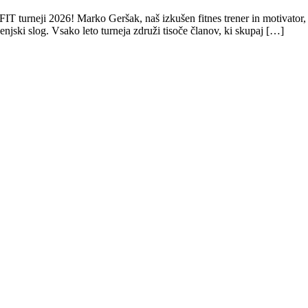
T turneji 2026! Marko Geršak, naš izkušen fitnes trener in motivator, b
jenjski slog. Vsako leto turneja združi tisoče članov, ki skupaj […]