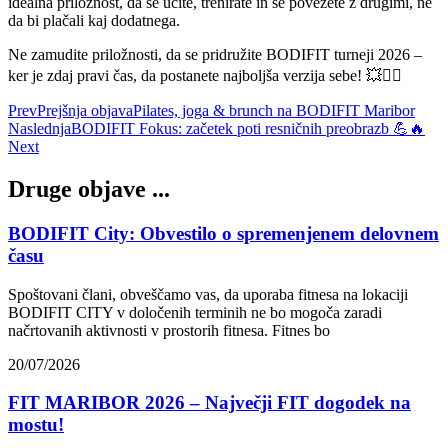
idealna priložnost, da se učite, trenirate in se povežete z drugimi, ne
da bi plačali kaj dodatnega.
Ne zamudite priložnosti, da se pridružite BODIFIT turneji 2026 –
ker je zdaj pravi čas, da postanete najboljša verzija sebe! 💥🏋️‍♂️
Prev
Prejšnja objava
Pilates, joga & brunch na BODIFIT Maribor
Naslednja
BODIFIT Fokus: začetek poti resničnih preobrazb 💪🔥
Next
Druge objave ...
BODIFIT City: Obvestilo o spremenjenem delovnem
času
Spoštovani člani, obveščamo vas, da uporaba fitnesa na lokaciji
BODIFIT CITY v določenih terminih ne bo mogoča zaradi
načrtovanih aktivnosti v prostorih fitnesa. Fitnes bo
20/07/2026
FIT MARIBOR 2026 – Največji FIT dogodek na
mostu!