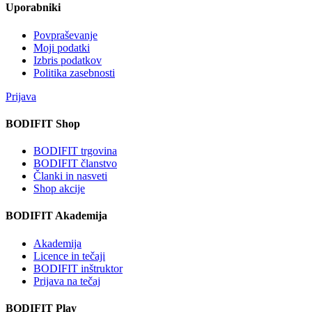
Uporabniki
Povpraševanje
Moji podatki
Izbris podatkov
Politika zasebnosti
Prijava
BODIFIT Shop
BODIFIT trgovina
BODIFIT članstvo
Članki in nasveti
Shop akcije
BODIFIT Akademija
Akademija
Licence in tečaji
BODIFIT inštruktor
Prijava na tečaj
BODIFIT Play