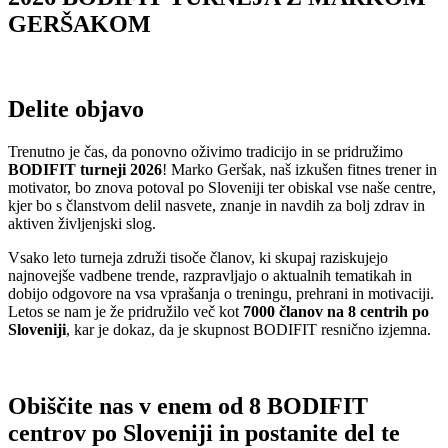
GERŠAKOM
Delite objavo
Trenutno je čas, da ponovno oživimo tradicijo in se pridružimo
BODIFIT turneji 2026
! Marko Geršak, naš izkušen fitnes trener in
motivator, bo znova potoval po Sloveniji ter obiskal vse naše centre,
kjer bo s članstvom delil nasvete, znanje in navdih za bolj zdrav in
aktiven življenjski slog.
Vsako leto turneja združi tisoče članov, ki skupaj raziskujejo
najnovejše vadbene trende, razpravljajo o aktualnih tematikah in
dobijo odgovore na vsa vprašanja o treningu, prehrani in motivaciji.
Letos se nam je že pridružilo več kot
7000 članov na 8 centrih po
Sloveniji
, kar je dokaz, da je skupnost BODIFIT resnično izjemna.
Obiščite nas v enem od 8 BODIFIT
centrov po Sloveniji in postanite del te