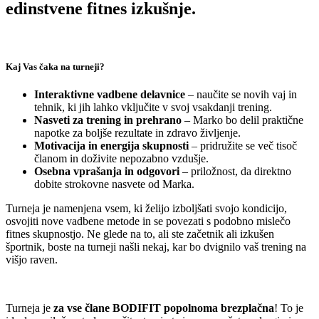
edinstvene fitnes izkušnje.
Kaj Vas čaka na turneji?
Interaktivne vadbene delavnice
– naučite se novih vaj in
tehnik, ki jih lahko vključite v svoj vsakdanji trening.
Nasveti za trening in prehrano
– Marko bo delil praktične
napotke za boljše rezultate in zdravo življenje.
Motivacija in energija skupnosti
– pridružite se več tisoč
članom in doživite nepozabno vzdušje.
Osebna vprašanja in odgovori
– priložnost, da direktno
dobite strokovne nasvete od Marka.
Turneja je namenjena vsem, ki želijo izboljšati svojo kondicijo,
osvojiti nove vadbene metode in se povezati s podobno mislečo
fitnes skupnostjo. Ne glede na to, ali ste začetnik ali izkušen
športnik, boste na turneji našli nekaj, kar bo dvignilo vaš trening na
višjo raven.
Turneja je
za vse člane BODIFIT popolnoma brezplačna
! To je