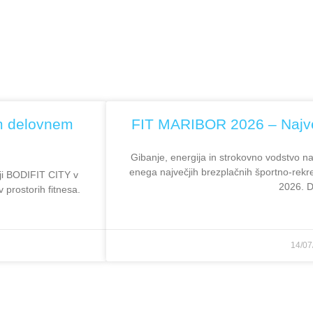
m delovnem
FIT MARIBOR 2026 – Najve
Gibanje, energija in strokovno vodstvo na
enega največjih brezplačnih športno-rekr
iji BODIFIT CITY v
2026. 
 prostorih fitnesa.
14/07