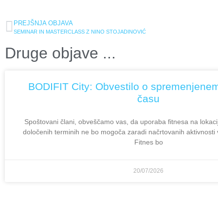
PREJŠNJA OBJAVA
SEMINAR IN MASTERCLASS Z NINO STOJADINOVIĆ
Druge objave ...
BODIFIT City: Obvestilo o spremenjene
času
Spoštovani člani, obveščamo vas, da uporaba fitnesa na lokac
določenih terminih ne bo mogoča zaradi načrtovanih aktivnosti v
Fitnes bo
20/07/2026