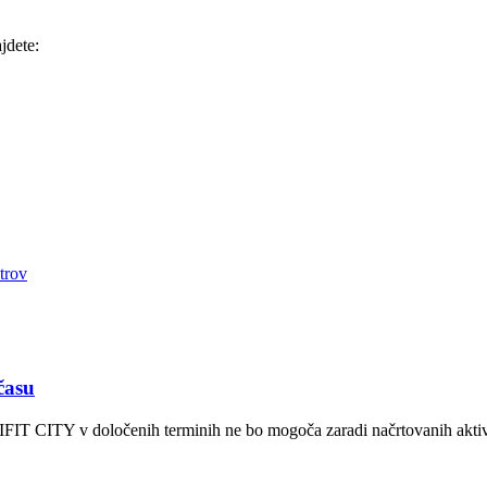
jdete:
trov
času
FIT CITY v določenih terminih ne bo mogoča zaradi načrtovanih aktivno