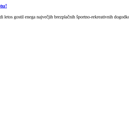
tu!
udi letos gostil enega največjih brezplačnih športno-rekreativnih do