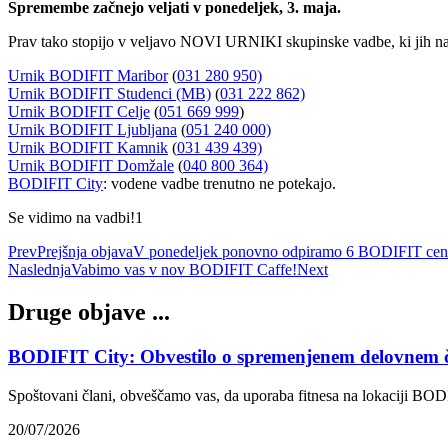
Spremembe začnejo veljati v ponedeljek, 3. maja.
Prav tako stopijo v veljavo NOVI URNIKI skupinske vadbe, ki jih na
Urnik BODIFIT Maribor
(
031 280 950)
Urnik BODIFIT Studenci (MB)
(
031 222 862)
Urnik BODIFIT Celje
(
051 669 999
)
Urnik BODIFIT Ljubljana
(
051 240 000)
Urnik BODIFIT Kamnik
(
031 439 439)
Urnik BODIFIT Domžale
(
040 800 364)
BODIFIT City
: vodene vadbe trenutno ne potekajo.
Se vidimo na vadbi!1
Prev
Prejšnja objava
V ponedeljek ponovno odpiramo 6 BODIFIT cen
Naslednja
Vabimo vas v nov BODIFIT Caffe!
Next
Druge objave ...
BODIFIT City: Obvestilo o spremenjenem delovnem 
Spoštovani člani, obveščamo vas, da uporaba fitnesa na lokaciji BODI
20/07/2026