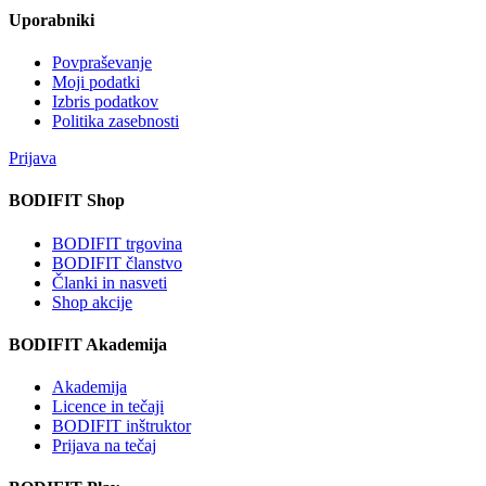
Uporabniki
Povpraševanje
Moji podatki
Izbris podatkov
Politika zasebnosti
Prijava
BODIFIT Shop
BODIFIT trgovina
BODIFIT članstvo
Članki in nasveti
Shop akcije
BODIFIT Akademija
Akademija
Licence in tečaji
BODIFIT inštruktor
Prijava na tečaj