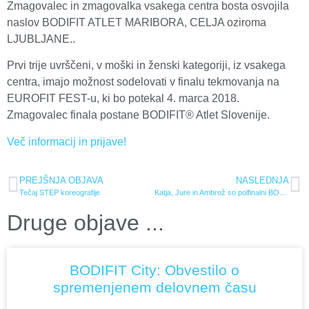
Zmagovalec in zmagovalka vsakega centra bosta osvojila
naslov BODIFIT ATLET MARIBORA, CELJA oziroma
LJUBLJANE..
Prvi trije uvrščeni, v moški in ženski kategoriji, iz vsakega
centra, imajo možnost sodelovati v finalu tekmovanja na
EUROFIT FEST-u, ki bo potekal 4. marca 2018.
Zmagovalec finala postane BODIFIT® Atlet Slovenije.
Več informacij in prijave!
PREJŠNJA OBJAVA
NASLEDNJA
Tečaj STEP koreografije
Katja, Jure in Ambrož so polfinalni BODIFIT® Atleti
Druge objave ...
BODIFIT City: Obvestilo o
spremenjenem delovnem času