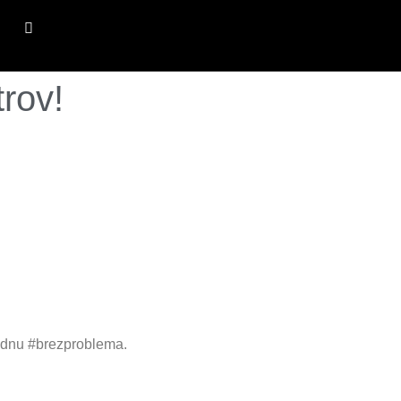
rov!
tednu #brezproblema.