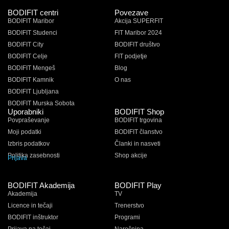
BODIFIT centri
Povezave
BODIFIT Maribor
Akcija SUPERFIT
BODIFIT Studenci
FIT Maribor 2024
BODIFIT City
BODIFIT društvo
BODIFIT Celje
FIT podjetje
BODIFIT Mengeš
Blog
BODIFIT Kamnik
O nas
BODIFIT Ljubljana
BODIFIT Murska Sobota
Uporabniki
BODIFIT Shop
Povpraševanje
BODIFIT trgovina
Moji podatki
BODIFIT članstvo
Izbris podatkov
Članki in nasveti
Politika zasebnosti
Shop akcije
Prijava
BODIFIT Akademija
BODIFIT Play
Akademija
TV
Licence in tečaji
Trenerstvo
BODIFIT inštruktor
Programi