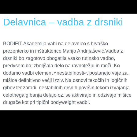
Delavnica – vadba z drsniki
BODIFIT Akademija vabi na delavnico s hrvaško
prezenterko in inštruktorico Marijo Andrijašević.Vadba z
drsniki bo zagotovo obogatila vsako rutinsko vadbo,
predvsem bo izboljšala delo na ravnotežju in moči. Ko
dodamo vadbi element »nestabilnosti«, postanejo vaje za
mišice definitivno večji izziv. Na osnovi tekočih in logičnih
gibov ter zaradi nestabilnih drsnih površin tekom izvajanja
celotnega gibanja delajo oz. se aktivirajo in odzivajo mišice
drugače kot pri tipični bodyweight vadbi.