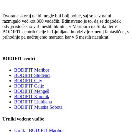
Dvorane skoraj ne bi mogle biti bolj polne, saj se je z nami
razmigalo več kot 300 vadečih. Edinstveno je to, da se dogodek
odvija istočasno v 3 mestih hkrati – v Mariboru na Štuku ter v
BODIFIT centrih Celje in Ljubljana in odziv je zmeraj fantastičen, v
prihodnje pa načrtujemo maraton kar v 6 mestih naenkrat!
BODIFIT centri
BODIFIT Maribor
BODIFIT Studenci
BODIFIT City
BODIFIT Celje
BODIFIT Mengeš
BODIFIT Kamnik
BODIFIT Ljubljana
BODIFIT Murska Sobota
Urniki vodene vadbe
Urnik - BODIFIT Maribor