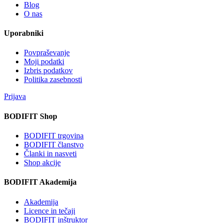
Blog
O nas
Uporabniki
Povpraševanje
Moji podatki
Izbris podatkov
Politika zasebnosti
Prijava
BODIFIT Shop
BODIFIT trgovina
BODIFIT članstvo
Članki in nasveti
Shop akcije
BODIFIT Akademija
Akademija
Licence in tečaji
BODIFIT inštruktor