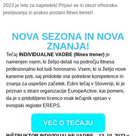
2023 je leto za napredek! Prijavi se in skozi vrhunska
predavanja in prakso postani fitnes trener!
NOVA SEZONA IN NOVA
ZNANJA!
Tečaj
INDIVIDUALNE VADBE (fitnes trener)
je
namenjen vsem, ki želijo delati na področju fitnesa
profesionalno kot tudi honorarno. Vsem, ki si želijo nove
karierne poti, saj pridobite vse potrebne kompetence in
znanja za uspešen začetek. Edini tečaj v Sloveniji, ki je
priznan s strani organizacije EuropeActive, kar pomeni,
da je s pridobljeno licenco vsak tečajnik vpisan v
evropski register EREPS.
VEČ O TEČAJU
INŠTRUKTOR INDIVIDUALNE VADBE – 13. 10. 2023 v