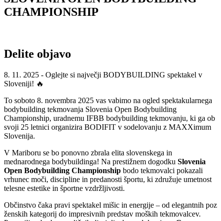
CHAMPIONSHIP
Delite objavo
8. 11. 2025 - Oglejte si največji BODYBUILDING spektakel v
Sloveniji! 🔥
To soboto 8. novembra 2025 vas vabimo na ogled spektakularnega
bodybuilding tekmovanja Slovenia Open Bodybuilding
Championship, uradnemu IFBB bodybuilding tekmovanju, ki ga ob
svoji 25 letnici organizira BODIFIT v sodelovanju z MAXXimum
Slovenija.
V Mariboru se bo ponovno zbrala elita slovenskega in
mednarodnega bodybuildinga! Na prestižnem dogodku
Slovenia
Open Bodybuilding Championship
bodo tekmovalci pokazali
vrhunec moči, discipline in predanosti športu, ki združuje umetnost
telesne estetike in športne vzdržljivosti.
Občinstvo čaka pravi spektakel mišic in energije – od elegantnih poz
ženskih kategorij do impresivnih predstav moških tekmovalcev.