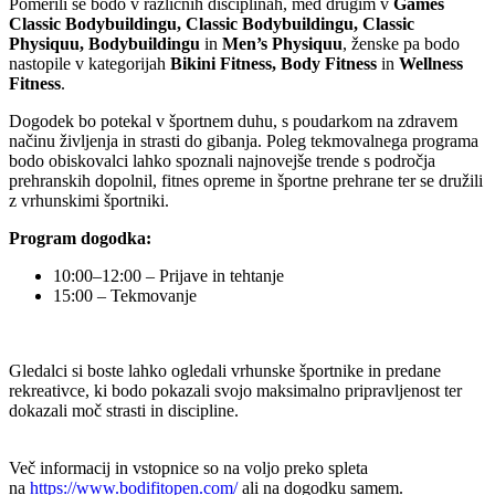
Pomerili se bodo v različnih disciplinah, med drugim v
Games
Classic Bodybuildingu, Classic Bodybuildingu, Classic
Physiquu, Bodybuildingu
in
Men’s Physiquu
, ženske pa bodo
nastopile v kategorijah
Bikini Fitness, Body Fitness
in
Wellness
Fitness
.
Dogodek bo potekal v športnem duhu, s poudarkom na zdravem
načinu življenja in strasti do gibanja. Poleg tekmovalnega programa
bodo obiskovalci lahko spoznali najnovejše trende s področja
prehranskih dopolnil, fitnes opreme in športne prehrane ter se družili
z vrhunskimi športniki.
Program dogodka:
10:00–12:00 – Prijave in tehtanje
15:00 – Tekmovanje
Gledalci si boste lahko ogledali vrhunske športnike in predane
rekreativce, ki bodo pokazali svojo maksimalno pripravljenost ter
dokazali moč strasti in discipline.
Več informacij in vstopnice so na voljo preko spleta
na
https://www.bodifitopen.
com/
ali na dogodku samem.