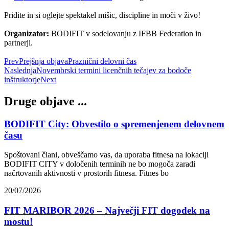
Pridite in si oglejte spektakel mišic, discipline in moči v živo!
Organizator:
BODIFIT v sodelovanju z IFBB Federation in
partnerji.
Prev
Prejšnja objava
Praznični delovni čas
Naslednja
Novembrski termini licenčnih tečajev za bodoče
inštruktorje
Next
Druge objave ...
BODIFIT City: Obvestilo o spremenjenem delovnem
času
Spoštovani člani, obveščamo vas, da uporaba fitnesa na lokaciji
BODIFIT CITY v določenih terminih ne bo mogoča zaradi
načrtovanih aktivnosti v prostorih fitnesa. Fitnes bo
20/07/2026
FIT MARIBOR 2026 – Največji FIT dogodek na
mostu!