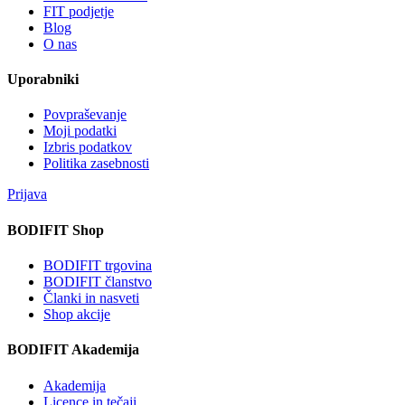
FIT podjetje
Blog
O nas
Uporabniki
Povpraševanje
Moji podatki
Izbris podatkov
Politika zasebnosti
Prijava
BODIFIT Shop
BODIFIT trgovina
BODIFIT članstvo
Članki in nasveti
Shop akcije
BODIFIT Akademija
Akademija
Licence in tečaji