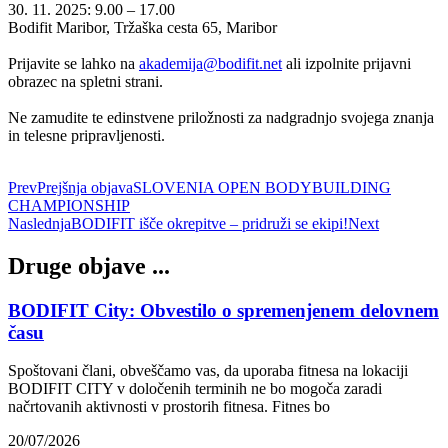
30. 11. 2025: 9.00 – 17.00
Bodifit Maribor, Tržaška cesta 65, Maribor
Prijavite se lahko na
akademija@bodifit.net
ali izpolnite prijavni
obrazec na spletni strani.
Ne zamudite te edinstvene priložnosti za nadgradnjo svojega znanja
in telesne pripravljenosti.
Prev
Prejšnja objava
SLOVENIA OPEN BODYBUILDING
CHAMPIONSHIP
Naslednja
BODIFIT išče okrepitve – pridruži se ekipi!
Next
Druge objave ...
BODIFIT City: Obvestilo o spremenjenem delovnem
času
Spoštovani člani, obveščamo vas, da uporaba fitnesa na lokaciji
BODIFIT CITY v določenih terminih ne bo mogoča zaradi
načrtovanih aktivnosti v prostorih fitnesa. Fitnes bo
20/07/2026