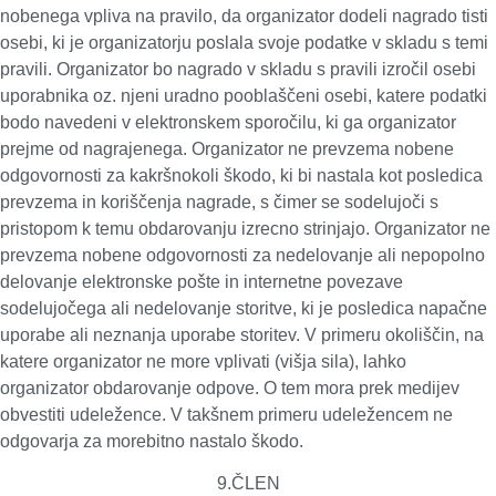
nobenega vpliva na pravilo, da organizator dodeli nagrado tisti
osebi, ki je organizatorju poslala svoje podatke v skladu s temi
pravili. Organizator bo nagrado v skladu s pravili izročil osebi
uporabnika oz. njeni uradno pooblaščeni osebi, katere podatki
bodo navedeni v elektronskem sporočilu, ki ga organizator
prejme od nagrajenega. Organizator ne prevzema nobene
odgovornosti za kakršnokoli škodo, ki bi nastala kot posledica
prevzema in koriščenja nagrade, s čimer se sodelujoči s
pristopom k temu obdarovanju izrecno strinjajo. Organizator ne
prevzema nobene odgovornosti za nedelovanje ali nepopolno
delovanje elektronske pošte in internetne povezave
sodelujočega ali nedelovanje storitve, ki je posledica napačne
uporabe ali neznanja uporabe storitev. V primeru okoliščin, na
katere organizator ne more vplivati (višja sila), lahko
organizator obdarovanje odpove. O tem mora prek medijev
obvestiti udeležence. V takšnem primeru udeležencem ne
odgovarja za morebitno nastalo škodo.
9.ČLEN