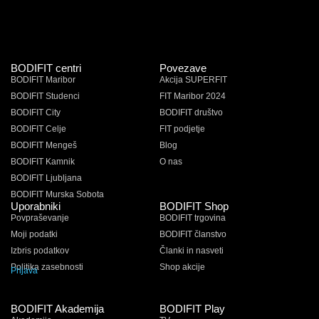
BODIFIT centri
Povezave
BODIFIT Maribor
Akcija SUPERFIT
BODIFIT Studenci
FIT Maribor 2024
BODIFIT City
BODIFIT društvo
BODIFIT Celje
FIT podjetje
BODIFIT Mengeš
Blog
BODIFIT Kamnik
O nas
BODIFIT Ljubljana
BODIFIT Murska Sobota
Uporabniki
BODIFIT Shop
Povpraševanje
BODIFIT trgovina
Moji podatki
BODIFIT članstvo
Izbris podatkov
Članki in nasveti
Politika zasebnosti
Shop akcije
Prijava
BODIFIT Akademija
BODIFIT Play