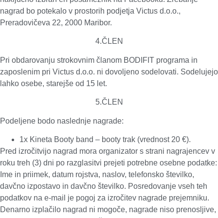
nagrad bo potekalo v prostorih podjetja Victus d.o.o.,
Preradovičeva 22, 2000 Maribor.
4.ČLEN
Pri obdarovanju strokovnim članom BODIFIT programa in
zaposlenim pri Victus d.o.o. ni dovoljeno sodelovati. Sodelujejo
lahko osebe, starejše od 15 let.
5.ČLEN
Podeljene bodo naslednje nagrade:
1x Kineta Booty band – booty trak (vrednost 20 €).
Pred izročitvijo nagrad mora organizator s strani nagra
jencev v
roku treh (3) dni po razglasitvi prejeti potrebne osebne podatke:
Ime in priimek, datum rojstva, naslov, telefonsko številko,
davčno izpostavo in davčno številko. Posredovanje vseh teh
podatkov na e-mail je pogoj za izročitev nagrade prejemniku.
Denarno izplačilo nagrad ni mogoče, nagrade niso prenosljive,