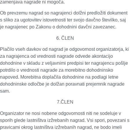
zamenjava nagrade ni mogoča.
Ob prevzemu nagrad so nagrajenci dolžni predložiti dokument
s sliko za ugotovitev istovetnosti ter svojo davčno številko, saj
je nagrajenec po Zakonu o dohodnini davčni zavezanec.
6. ČLEN
Plačilo vseh davkov od nagrad je odgovornost organizatorja, ki
za nagrajenca od vrednosti nagrade odvede akontacijo
dohodnine v skladu z veljavnimi predpisi ter nagrajencu pošlje
potrdilo o vrednosti nagrade za morebitno dohodninsko
napoved. Morebitna doplačila dohodnine na podlagi letne
dohodninske odločbe je dolžan poravnati prejemnik nagrade
sam.
7.ČLEN
Organizator ne nosi nobene odgovornosti niti ne sodeluje v
sporih glede lastništva izžrebanih nagrad. Vsi spori, povezani s
pravicami okrog lastništva izžrebanih nagrad, ne bodo imeli