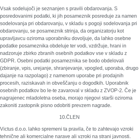
Vsak sodelujoči je seznanjen s pravili obdarovanja
. S
posredovanimi podatki, ki jih posameznik posreduje za namen
sodelovanja pri obdarovanju, v skladu s pogoji sodelovanja pri
obdarovanju, se posameznik strinja, da organizatorju kot
upravljavcu oziroma uporabniku dovoljuje, da lahko osebne
podatke posameznika obdeluje ter vodi, vzdržuje, hrani in
nadzoruje zbirko zbranih osebnih podatkov vse v skladu z
GDPR. Osebni podatki posameznika se bodo obdelovali
(zbiranje, vpis, urejanje, shranjevanje, vpogled, uporaba, drugo
dajanje na razpolago) z namenom uporabe pri prodajnih
procesih, raziskavah in obveščanju o dogodkih. Uporabnik
osebnih podatkov bo le-te zavaroval v skladu z ZVOP-2. Če je
nagrajenec mladoletna oseba, morajo njegovi starši oziroma
zakoniti zastopnik pisno odobriti prevzem nagrade.
10.ČLEN
Victus d.o.o. lahko spremeni ta pravila, če to zahtevajo vzroki
tehnične ali komercialne narave ali vzroki na strani javnosti.