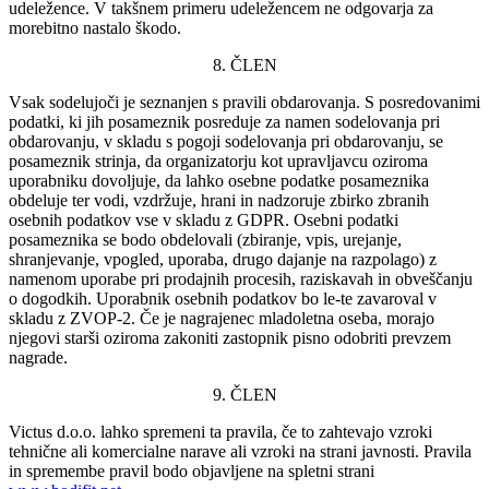
udeležence. V takšnem primeru udeležencem ne odgovarja za
morebitno nastalo škodo.
8. ČLEN
Vsak sodelujoči je seznanjen s pravili obdarovanja
. S posredovanimi
podatki, ki jih posameznik posreduje za namen sodelovanja pri
obdarovanju, v skladu s pogoji sodelovanja pri obdarovanju, se
posameznik strinja, da organizatorju kot upravljavcu oziroma
uporabniku dovoljuje, da lahko osebne podatke posameznika
obdeluje ter vodi, vzdržuje, hrani in nadzoruje zbirko zbranih
osebnih podatkov vse v skladu z GDPR. Osebni podatki
posameznika se bodo obdelovali (zbiranje, vpis, urejanje,
shranjevanje, vpogled, uporaba, drugo dajanje na razpolago) z
namenom uporabe pri prodajnih procesih, raziskavah in obveščanju
o dogodkih. Uporabnik osebnih podatkov bo le-te zavaroval v
skladu z ZVOP-2. Če je nagrajenec mladoletna oseba, morajo
njegovi starši oziroma zakoniti zastopnik pisno odobriti prevzem
nagrade.
9. ČLEN
Victus d.o.o. lahko spremeni ta pravila, če to zahtevajo vzroki
tehnične ali komercialne narave ali vzroki na strani javnosti. Pravila
in spremembe pravil bodo objavljene na spletni strani