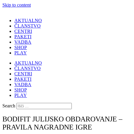
Skip to content
AKTUALNO
ČLANSTVO
CENTRI
PAKETI
VADBA
SHOP
PLAY
AKTUALNO
ČLANSTVO
CENTRI
PAKETI
VADBA
SHOP
PLAY
Search
BODIFIT JULIJSKO OBDAROVANJE –
PRAVILA NAGRADNE IGRE