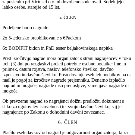
zaposlenim pri Victus d.o.o. ni dovoljeno sodelovati. Sodelujejo
lahko osebe, starejše od 15 let.
5. ČLEN
Podeljene bodo nagrade:
2x 5-tedensko preoblikovanje s 6Packom
6x BODIFIT bidon in PhD tester beljakovinskega napitka
Pred izročitvijo nagrad mora organizator s strani nagra
jencev v roku
treh (3) dni po razglasitvi prejeti potrebne osebne podatke: Ime in
priimek, datum rojstva, naslov, telefonsko številko, davčno
izpostavo in davčno številko. Posredovanje vseh teh podatkov na e-
mail je pogoj za izročitev nagrade prejemniku. Denarno izplačilo
nagrad ni mogoče, nagrade niso prenosljive, zamenjava nagrade ni
mogoča.
Ob prevzemu nagrad so nagrajenci dolžni predložiti dokument s
sliko za ugotovitev istovetnosti ter svojo davčno številko, saj je
nagrajenec po Zakonu o dohodnini davčni zavezanec.
6. ČLEN
Plačilo vseh davkov od nagrad je odgovornost organizatorja, ki za