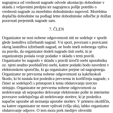
nagrajenca od vrednosti nagrade odvede akontacijo dohodnine v
skladu z veljavnimi predpisi ter nagrajencu pošlje potrdilo o
vrednosti nagrade za morebitno dohodninsko napoved. Morebitna
doplačila dohodnine na podlagi letne dohodninske odločbe je dolžan
poravnati prejemnik nagrade sam.
7. ČLEN
Organizator ne nosi nobene odgovornosti niti ne sodeluje v sporih
glede lastništva izžrebanih nagrad. Vsi spori, povezani s pravicami
okrog lastništva izžrebanih nagrad, ne bodo imeli nobenega vpliva
na pravilo, da organizator dodeli nagrado tisti osebi, ki je
organizatorju poslala svoje podatke v skladu s temi pravili.
Organizator bo nagrado v skladu s pravili izročil osebi uporabnika
oz. njeni uradno pooblaščeni osebi, katere podatki bodo navedeni v
elektronskem sporočilu, ki ga organizator prejme od nagrajenega.
Organizator ne prevzema nobene odgovornosti za kakršnokoli
škodo, ki bi nastala kot posledica prevzema in koriščenja nagrade, s
čimer se sodelujoči s pristopom k temu obdarovanju izrecno
strinjajo. Organizator ne prevzema nobene odgovornosti za
nedelovanje ali nepopolno delovanje elektronske pošte in internetne
povezave sodelujočega ali nedelovanje storitve, ki je posledica
napačne uporabe ali neznanja uporabe storitev. V primeru okoliščin,
na katere organizator ne more vplivati (višja sila), lahko organizator
obdarovanje odpove. O tem mora prek medijev obvestiti