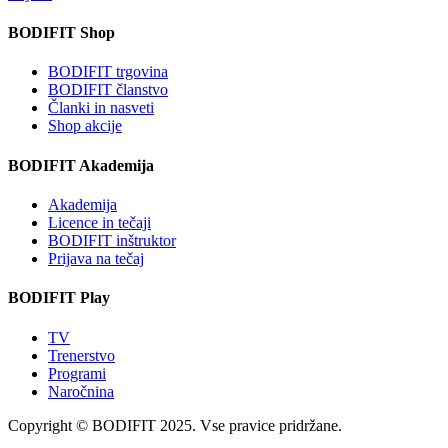
BODIFIT Shop
BODIFIT trgovina
BODIFIT članstvo
Članki in nasveti
Shop akcije
BODIFIT Akademija
Akademija
Licence in tečaji
BODIFIT inštruktor
Prijava na tečaj
BODIFIT Play
TV
Trenerstvo
Programi
Naročnina
Copyright © BODIFIT 2025. Vse pravice pridržane.