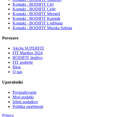
Kontakt - BODIFIT City
Kontakt - BODIFIT Celje
Kontakt - BODIFIT Mengeš
Kontakt - BODIFIT Kamnik
Kontakt - BODIFIT Ljubljana
Kontakt - BODIFIT Murska Sobota
Povezave
Akcija SUPERFIT
FIT Maribor 2024
BODIFIT društvo
FIT podjetje
Blog
O nas
Uporabniki
Povpraševanje
Moji podatki
Izbris podatkov
Politika zasebnosti
Prijava