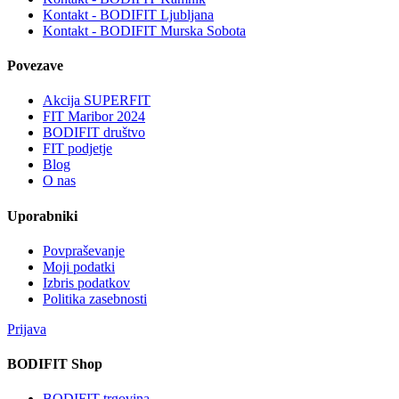
Kontakt - BODIFIT Ljubljana
Kontakt - BODIFIT Murska Sobota
Povezave
Akcija SUPERFIT
FIT Maribor 2024
BODIFIT društvo
FIT podjetje
Blog
O nas
Uporabniki
Povpraševanje
Moji podatki
Izbris podatkov
Politika zasebnosti
Prijava
BODIFIT Shop
BODIFIT trgovina