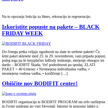
Na to opozarja Sekcija za fitnes, rekreacijo in regeneracijo.
Izkoristite popuste na pakete – BLACK
FRIDAY WEEK
Do črnega petka veljajo ugodnosti na zlate in srebrne pakete! Če
letni paket sklenete med 25. in 29. novembrom, vam pripada popust,
poleg tega pa še brezplačno InBody testiranje, merjenje obsegov ter
darilo – BODIFIT Škatla. Več podrobnosti pa spodaj. ZLATI
PAKET = 40 €/mesec • Neomejena individualna vadba, •
neomejena vodena vadba, • koriščenje […]
Obiščite nov BODIFIT center!
BODIFIT organizacija in BODIFIT PROGRAM sta zelo razširjena
in čvrsto usidrana po vsej Sloveniji. Iskreno in ponosno lahko o