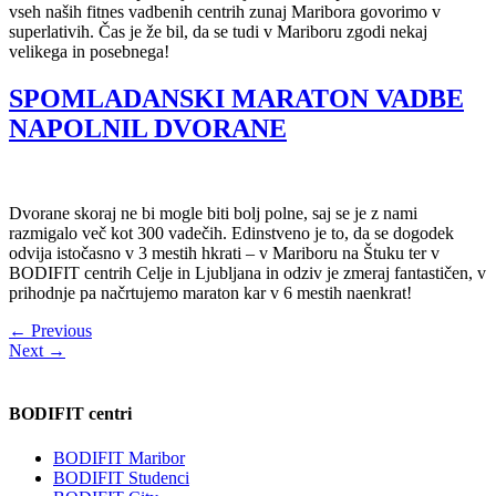
vseh naših fitnes vadbenih centrih zunaj Maribora govorimo v
superlativih. Čas je že bil, da se tudi v Mariboru zgodi nekaj
velikega in posebnega!
SPOMLADANSKI MARATON VADBE
NAPOLNIL DVORANE
Dvorane skoraj ne bi mogle biti bolj polne, saj se je z nami
razmigalo več kot 300 vadečih. Edinstveno je to, da se dogodek
odvija istočasno v 3 mestih hkrati – v Mariboru na Štuku ter v
BODIFIT centrih Celje in Ljubljana in odziv je zmeraj fantastičen, v
prihodnje pa načrtujemo maraton kar v 6 mestih naenkrat!
←
Previous
Next
→
BODIFIT centri
BODIFIT Maribor
BODIFIT Studenci