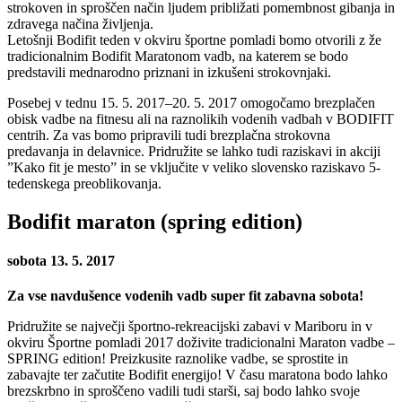
strokoven in sproščen način ljudem približati pomembnost gibanja in
zdravega načina življenja.
Letošnji Bodifit teden v okviru športne pomladi bomo otvorili z že
tradicionalnim Bodifit Maratonom vadb, na katerem se bodo
predstavili mednarodno priznani in izkušeni strokovnjaki.
Posebej v tednu 15. 5. 2017–20. 5. 2017 omogočamo brezplačen
obisk vadbe na fitnesu ali na raznolikih vodenih vadbah v BODIFIT
centrih. Za vas bomo pripravili tudi brezplačna strokovna
predavanja in delavnice. Pridružite se lahko tudi raziskavi in akciji
”Kako fit je mesto” in se vključite v veliko slovensko raziskavo 5-
tedenskega preoblikovanja.
Bodifit maraton (spring edition)
sobota 13. 5. 2017
Za vse navdušence vodenih vadb super fit zabavna sobota!
Pridružite se največji športno-rekreacijski zabavi v Mariboru in v
okviru Športne pomladi 2017 doživite tradicionalni Maraton vadbe –
SPRING edition! Preizkusite raznolike vadbe, se sprostite in
zabavajte ter začutite Bodifit energijo! V času maratona bodo lahko
brezskrbno in sproščeno vadili tudi starši, saj bodo lahko svoje