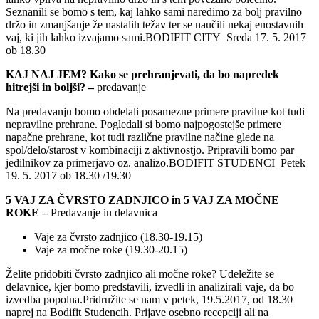
Seznanili se bomo s tem, kaj lahko sami naredimo za bolj pravilno
držo in zmanjšanje že nastalih težav ter se naučili nekaj enostavnih
vaj, ki jih lahko izvajamo sami.BODIFIT CITY Sreda 17. 5. 2017
ob 18.30
KAJ NAJ JEM? Kako se prehranjevati, da bo napredek
hitrejši in boljši? –
predavanje
Na predavanju bomo obdelali posamezne primere pravilne kot tudi
nepravilne prehrane. Pogledali si bomo najpogostejše primere
napačne prehrane, kot tudi različne pravilne načine glede na
spol/delo/starost v kombinaciji z aktivnostjo. Pripravili bomo par
jedilnikov za primerjavo oz. analizo.BODIFIT STUDENCI Petek
19. 5. 2017 ob 18.30 /19.30
5 VAJ ZA ČVRSTO ZADNJICO in 5 VAJ ZA MOČNE
ROKE –
Predavanje in delavnica
Vaje za čvrsto zadnjico (18.30-19.15)
Vaje za močne roke (19.30-20.15)
Želite pridobiti čvrsto zadnjico ali močne roke? Udeležite se
delavnice, kjer bomo predstavili, izvedli in analizirali vaje, da bo
izvedba popolna.Pridružite se nam v petek, 19.5.2017, od 18.30
naprej na Bodifit Studencih. Prijave osebno recepciji ali na