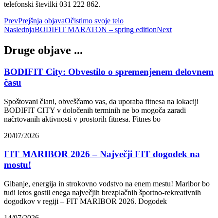
telefonski številki 031 222 862.
Prev
Prejšnja objava
Očistimo svoje telo
Naslednja
BODIFIT MARATON – spring edition
Next
Druge objave ...
BODIFIT City: Obvestilo o spremenjenem delovnem
času
Spoštovani člani, obveščamo vas, da uporaba fitnesa na lokaciji
BODIFIT CITY v določenih terminih ne bo mogoča zaradi
načrtovanih aktivnosti v prostorih fitnesa. Fitnes bo
20/07/2026
FIT MARIBOR 2026 – Največji FIT dogodek na
mostu!
Gibanje, energija in strokovno vodstvo na enem mestu! Maribor bo
tudi letos gostil enega največjih brezplačnih športno-rekreativnih
dogodkov v regiji – FIT MARIBOR 2026. Dogodek
14/07/2026