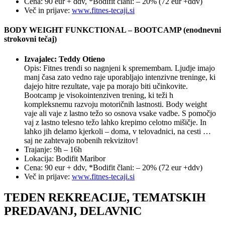
Cena: 90 eur + ddv, *Bodifit člani: – 20% (72 eur +ddv)
Več in prijave:
www.fitnes-tecaji.si
BODY WEIGHT FUNKCTIONAL – BOOTCAMP (enodnevni
strokovni tečaj)
Izvajalec: Teddy Otieno
Opis: Fitnes trendi so nagnjeni k spremembam. Ljudje imajo
manj časa zato vedno raje uporabljajo intenzivne treninge, ki
dajejo hitre rezultate, vaje pa morajo biti učinkovite.
Bootcamp je visokointenziven trening, ki teži h
kompleksnemu razvoju motoričnih lastnosti. Body weight
vaje ali vaje z lastno težo so osnova vsake vadbe. S pomočjo
vaj z lastno telesno težo lahko krepimo celotno mišičje. In
lahko jih delamo kjerkoli – doma, v telovadnici, na cesti …
saj ne zahtevajo nobenih rekvizitov!
Trajanje: 9h – 16h
Lokacija: Bodifit Maribor
Cena: 90 eur + ddv, *Bodifit člani: – 20% (72 eur +ddv)
Več in prijave:
www.fitnes-tecaji.si
TEDEN REKREACIJE, TEMATSKIH
PREDAVANJ, DELAVNIC