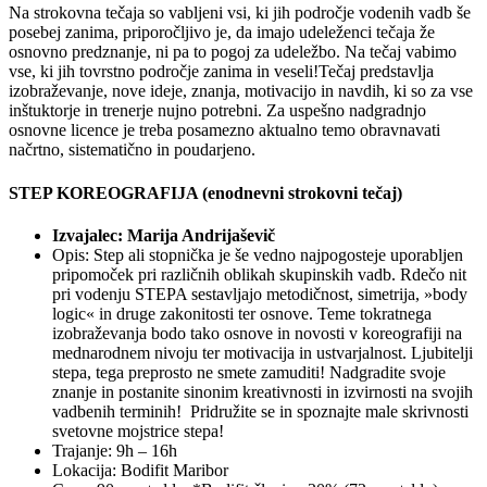
Na strokovna tečaja so vabljeni vsi, ki jih področje vodenih vadb še
posebej zanima, priporočljivo je, da imajo udeleženci tečaja že
osnovno predznanje, ni pa to pogoj za udeležbo. Na tečaj vabimo
vse, ki jih tovrstno področje zanima in veseli!Tečaj predstavlja
izobraževanje, nove ideje, znanja, motivacijo in navdih, ki so za vse
inštuktorje in trenerje nujno potrebni. Za uspešno nadgradnjo
osnovne licence je treba posamezno aktualno temo obravnavati
načrtno, sistematično in poudarjeno.
STEP KOREOGRAFIJA (enodnevni strokovni tečaj)
Izvajalec: Marija Andrijaševič
Opis: Step ali stopnička je še vedno najpogosteje uporabljen
pripomoček pri različnih oblikah skupinskih vadb. Rdečo nit
pri vodenju STEPA sestavljajo metodičnost, simetrija, »body
logic« in druge zakonitosti ter osnove. Teme tokratnega
izobraževanja bodo tako osnove in novosti v koreografiji na
mednarodnem nivoju ter motivacija in ustvarjalnost. Ljubitelji
stepa, tega preprosto ne smete zamuditi! Nadgradite svoje
znanje in postanite sinonim kreativnosti in izvirnosti na svojih
vadbenih terminih! Pridružite se in spoznajte male skrivnosti
svetovne mojstrice stepa!
Trajanje: 9h – 16h
Lokacija: Bodifit Maribor