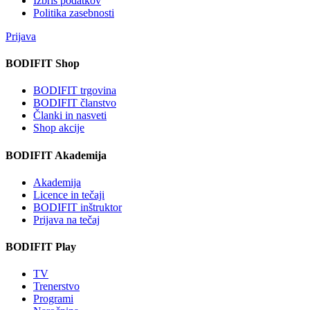
Izbris podatkov
Politika zasebnosti
Prijava
BODIFIT Shop
BODIFIT trgovina
BODIFIT članstvo
Članki in nasveti
Shop akcije
BODIFIT Akademija
Akademija
Licence in tečaji
BODIFIT inštruktor
Prijava na tečaj
BODIFIT Play
TV
Trenerstvo
Programi