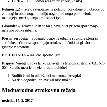
12:30 – 13:30 Odmor (čas za prigrizek, kosilo)
Poligon 1,2
– iščejo ravnotežje na polžogi, poskakujejo v obroče po
eni nogi in obeh nogah, hodijo nogo pred nogo po kolebnici,
menjujejo smeri gibanja pred stožci ipd.
Gibalnica
– Telovadijo in se razgibavajo ter pri tem spoznavajo
naravne oblike gibanja.
Ples in aerobika
– Spoznajo osnovne gibalne strukture plesa in
aerobike, s čimer se spodbujajo otrokovi občutki za glasbo ter
gibanje v prostoru.
BODIFIJADA
– različne športne igre
Prijave:
Vašega otroka lahko prijavite na telefonski številki 031 676
665. Število mest je omejeno, zato pohitite!
Bodifit člani in udeleženci maratona:
brezplačno
Na dan dogodka: prijave žal niso možne
Mednarodna strokovna tečaja
nedelja, 14. 5. 2017