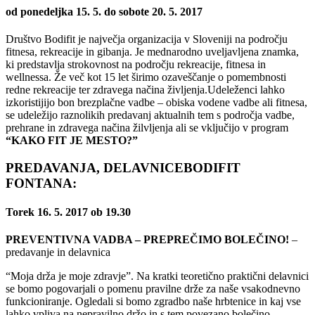
od ponedeljka 15. 5. do sobote 20. 5. 2017
Društvo Bodifit je največja organizacija v Sloveniji na področju
fitnesa, rekreacije in gibanja. Je mednarodno uveljavljena znamka,
ki predstavlja strokovnost na področju rekreacije, fitnesa in
wellnessa. Že več kot 15 let širimo ozaveščanje o pomembnosti
redne rekreacije ter zdravega načina življenja.Udeleženci lahko
izkoristijijo bon brezplačne vadbe – obiska vodene vadbe ali fitnesa,
se udeležijo raznolikih predavanj aktualnih tem s področja vadbe,
prehrane in zdravega načina žilvljenja ali se vključijo v program
“KAKO FIT JE MESTO?”
PREDAVANJA, DELAVNICEBODIFIT
FONTANA:
Torek 16. 5. 2017 ob 19.30
PREVENTIVNA VADBA – PREPREČIMO BOLEČINO!
–
predavanje in delavnica
“Moja drža je moje zdravje”. Na kratki teoretično praktični delavnici
se bomo pogovarjali o pomenu pravilne drže za naše vsakodnevno
funkcioniranje. Ogledali si bomo zgradbo naše hrbtenice in kaj vse
lahko vpliva na nepravilno držo in s tem povezano bolečino.