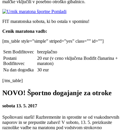
malčke vključili v posebno otroško gibalnico.
FIT maratonska sobota, ki bo ostala v spominu!
Cenik maratona vadb:
[ms_table style=”simple” striped=”yes” class=”” id=””]
Sem Bodifitovec
brezplačno
Postani
20 eur (v ceno vključena Bodifit članarina +
Bodifitovec
maraton)
Na dan dogodka
30 eur
[/ms_table]
NOVO! Športno dogajanje za otroke
sobota 13. 5. 2017
Spoštovani starši! Razbremenite in sprostite se od vsakodnevnih
naporov in se prepustite zabavi! V soboto, 13. 5. preizkusite
raznolike vadbe na maratonu pod vodstvom strokovno