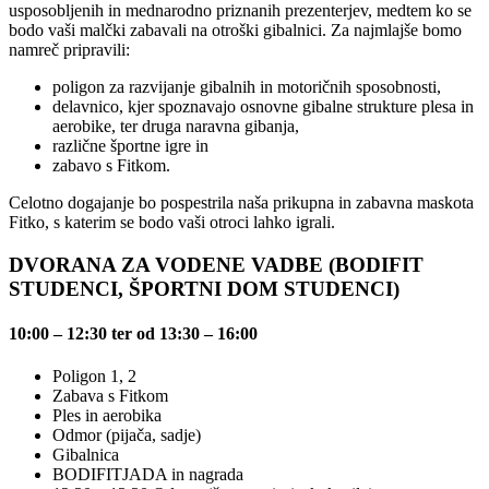
usposobljenih in mednarodno priznanih prezenterjev, medtem ko se
bodo vaši malčki zabavali na otroški gibalnici. Za najmlajše bomo
namreč pripravili:
poligon za razvijanje gibalnih in motoričnih sposobnosti,
delavnico, kjer spoznavajo osnovne gibalne strukture plesa in
aerobike, ter druga naravna gibanja,
različne športne igre in
zabavo s Fitkom.
Celotno dogajanje bo pospestrila naša prikupna in zabavna maskota
Fitko, s katerim se bodo vaši otroci lahko igrali.
DVORANA ZA VODENE VADBE (BODIFIT
STUDENCI, ŠPORTNI DOM STUDENCI)
10:00 – 12:30 ter od 13:30 – 16:00
Poligon 1, 2
Zabava s Fitkom
Ples in aerobika
Odmor (pijača, sadje)
Gibalnica
BODIFITJADA in nagrada