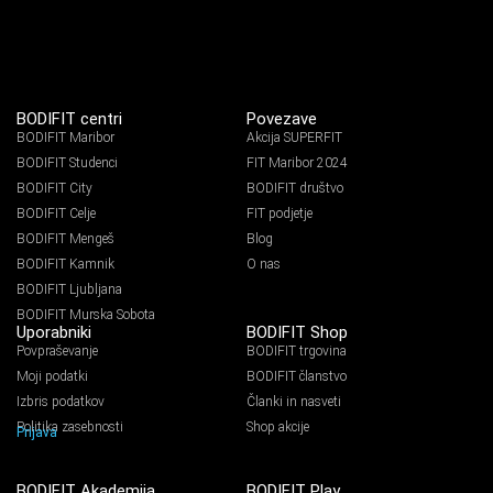
BODIFIT centri
Povezave
BODIFIT Maribor
Akcija SUPERFIT
BODIFIT Studenci
FIT Maribor 2024
BODIFIT City
BODIFIT društvo
BODIFIT Celje
FIT podjetje
BODIFIT Mengeš
Blog
BODIFIT Kamnik
O nas
BODIFIT Ljubljana
BODIFIT Murska Sobota
Uporabniki
BODIFIT Shop
Povpraševanje
BODIFIT trgovina
Moji podatki
BODIFIT članstvo
Izbris podatkov
Članki in nasveti
Politika zasebnosti
Shop akcije
Prijava
BODIFIT Akademija
BODIFIT Play