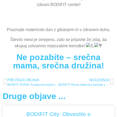
izbrani BODIFIT center!
Praznujte materinski dan z gibanjem in v zdravem duhu.
Število mest je omejeno, zato se prijavite že zdaj, da
skupaj ustvarimo nepozabne trenutke!
Ne pozabite – srečna
mama, srečna družina!
PREJŠNJA OBJAVA
NASLEDNJA
BODIFIT ŽIVŽAV: Kreativnost izpod otroških rok
BODIFIT Plesne delavnice bachate z Mario Masle
Druge objave ...
BODIFIT City: Obvestilo o