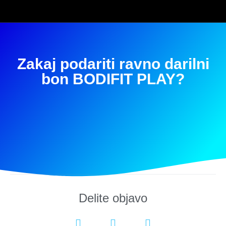
Zakaj podariti ravno darilni
bon BODIFIT PLAY?
Delite objavo