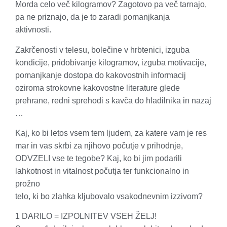
Morda celo več kilogramov? Zagotovo pa več tarnajo,
pa ne priznajo, da je to zaradi pomanjkanja
aktivnosti.
Zakrčenosti v telesu, bolečine v hrbtenici, izguba
kondicije, pridobivanje kilogramov, izguba motivacije,
pomanjkanje dostopa do kakovostnih informacij
oziroma strokovne kakovostne literature glede
prehrane, redni sprehodi s kavča do hladilnika in nazaj
…
Kaj, ko bi letos vsem tem ljudem, za katere vam je res
mar in vas skrbi za njihovo počutje v prihodnje,
ODVZELI vse te tegobe? Kaj, ko bi jim podarili
lahkotnost in vitalnost počutja ter funkcionalno in
prožno
telo, ki bo zlahka kljubovalo vsakodnevnim izzivom?
1 DARILO = IZPOLNITEV VSEH ŽELJ!