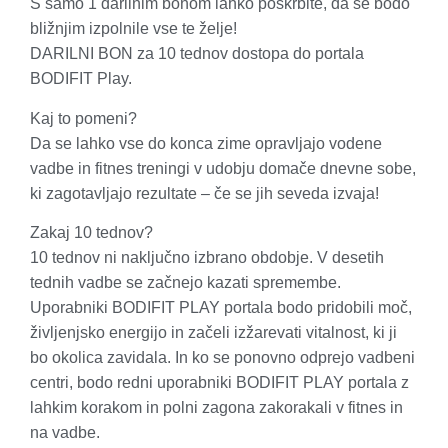
S samo 1 darilnim bonom lahko poskrbite, da se bodo
bližnjim izpolnile vse te želje!
DARILNI BON
za
10 tednov dostopa do portala
BODIFIT Play.
Kaj to pomeni?
Da se lahko vse
do konca zime opravljajo vodene
vadbe in fitnes treningi v udobju domače dnevne sobe,
ki zagotavljajo rezultate – če se jih seveda izvaja!
Zakaj 10 tednov?
10 tednov ni naključno izbrano obdobje. V desetih
tednih vadbe se začnejo kazati spremembe.
Uporabniki BODIFIT PLAY portala bodo pridobili moč,
življenjsko energijo in začeli izžarevati vitalnost, ki ji
bo okolica zavidala. In ko se ponovno odprejo vadbeni
centri, bodo redni uporabniki BODIFIT PLAY portala z
lahkim korakom in polni zagona zakorakali v fitnes in
na vadbe.