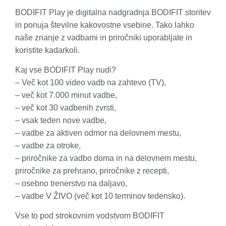
BODIFIT Play je
digitalna nadgradnja BODIFIT storitev
in ponuja številne kakovostne vsebine. Tako lahko
naše znanje z vadbami in priročniki uporabljate in
koristite kadarkoli.
Kaj vse BODIFIT Play nudi?
– Več kot
100 video vadb
na zahtevo
(TV),
– več kot 7.000 minut vadbe,
– več kot
30 vadbenih zvrsti
,
– vsak teden nove vadbe,
– vadbe za
aktiven odmor na delovnem mestu,
– vadbe za otroke,
–
priročnike
za vadbo doma in na delovnem mestu,
priročnike za prehrano, priročnike z recepti,
–
osebno trenerstvo na daljavo,
–
vadbe V ŽIVO (več kot 10 terminov tedensko).
Vse to pod strokovnim vodstvom BODIFIT