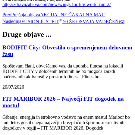
http://zdravazabava.com/new/wings-for-life-world-run-2/
Prev
Prejšnja objava
AKCIJA “NE ČAKAJ NA MAJ”
®
Naslednja
FUSION JUSTFIT
50 ŽE OSVAJA VADEČE
Next
Druge objave ...
BODIFIT City: Obvestilo o spremenjenem delovnem
času
Spoštovani člani, obveščamo vas, da uporaba fitnesa na lokaciji
BODIFIT CITY v določenih terminih ne bo mogoča zaradi
načrtovanih aktivnosti v prostorih fitnesa. Fitnes bo
20/07/2026
FIT MARIBOR 2026 – Največji FIT dogodek na
mostu!
Gibanje, energija in strokovno vodstvo na enem mestu! Maribor bo
tudi letos gostil enega največjih brezplačnih športno-rekreativnih
dogodkov v regiji – FIT MARIBOR 2026. Dogodek