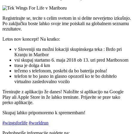
Registrirajte se, tecite s celim svetom in si delite neverjetno izkušnjo.
Po zaključku boste lahko svoje ime poiskali na globalnem seznamu
rezultatov.
Letos nov koncept! Na kratko:
v Sloveniji sta možni lokaciji skupinskega teka : Brdo pri
Kranju in Maribor
vsi skupaj startamo 6. maja 2018 ob 13. uri pred Mariboxom
trasa je dolga 4 km
tečemo s telefonom, poskrbi da bo baterija polna!
telefon te bo jasno in glasno opozoril ko te bo dohitelo
virtualno zasledovalno vozilo
Trenirajte z aplikacijo že danes! Naložite si aplikacijo na Google
Play ali Apple Store in že lahko trenirate. Prijavite se prav tako
preko aplikacije.
Skupaj lahko pripomoremo k spremembam!
#wingsforlife
#worldrun
Podrobnejše informacije najdete na: