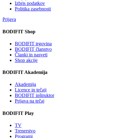
Izbris podatkov
Politika zasebnosti
Prijava
BODIFIT Shop
BODIFIT trgovina
BODIFIT članstvo
Članki in nasveti
Shop akcije
BODIFIT Akademija
Akademija
Licence in tečaji
BODIFIT inštruktor
Prijava na tečaj
BODIFIT Play
TV
Trenerstvo
Programi