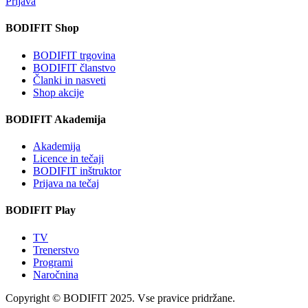
Prijava
BODIFIT Shop
BODIFIT trgovina
BODIFIT članstvo
Članki in nasveti
Shop akcije
BODIFIT Akademija
Akademija
Licence in tečaji
BODIFIT inštruktor
Prijava na tečaj
BODIFIT Play
TV
Trenerstvo
Programi
Naročnina
Copyright © BODIFIT 2025. Vse pravice pridržane.