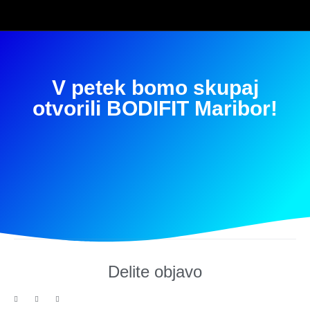
V petek bomo skupaj
otvorili BODIFIT Maribor!
Delite objavo