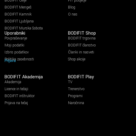
BODIFIT Celje
FIT podjetje
BODIFIT Mengeš
Blog
BODIFIT Kamnik
O nas
BODIFIT Ljubljana
BODIFIT Murska Sobota
Uporabniki
BODIFIT Shop
Povpraševanje
BODIFIT trgovina
Moji podatki
BODIFIT članstvo
Izbris podatkov
Članki in nasveti
Politika zasebnosti
Shop akcije
Prijava
BODIFIT Akademija
BODIFIT Play
Akademija
TV
Licence in tečaji
Trenerstvo
BODIFIT inštruktor
Programi
Prijava na tečaj
Naročnina