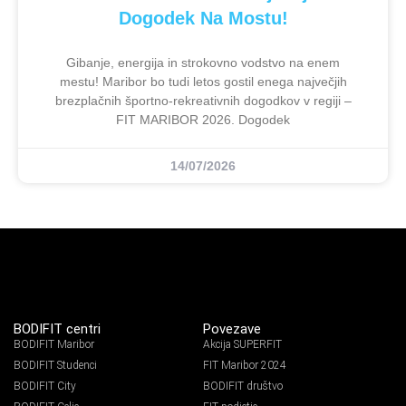
Dogodek Na Mostu!
Gibanje, energija in strokovno vodstvo na enem
mestu! Maribor bo tudi letos gostil enega največjih
brezplačnih športno-rekreativnih dogodkov v regiji –
FIT MARIBOR 2026. Dogodek
14/07/2026
BODIFIT centri
Povezave
BODIFIT Maribor
Akcija SUPERFIT
BODIFIT Studenci
FIT Maribor 2024
BODIFIT City
BODIFIT društvo