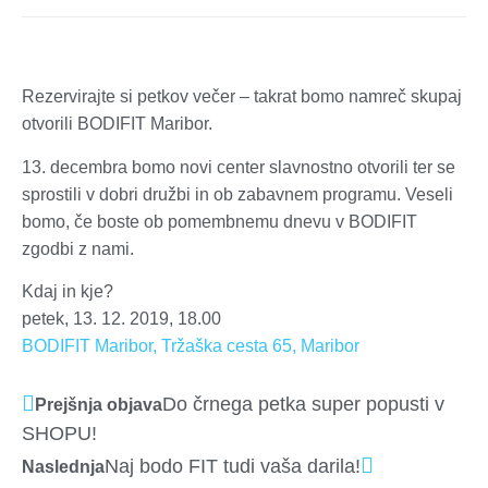
Rezervirajte si petkov večer – takrat bomo namreč skupaj
otvorili BODIFIT Maribor.
13. decembra bomo novi center slavnostno otvorili ter se
sprostili v dobri družbi in ob zabavnem programu. Veseli
bomo, če boste ob pomembnemu dnevu v BODIFIT
zgodbi z nami.
Kdaj in kje?
petek, 13. 12. 2019, 18.00
BODIFIT Maribor, Tržaška cesta 65, Maribor
Do črnega petka super popusti v
Prejšnja objava
SHOPU!
Naj bodo FIT tudi vaša darila!
Naslednja