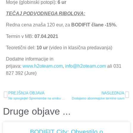
Morje (globinski potopi):
6 ur
TEČAJ PODVODNEGA RIBOLOVA:
Redna cena znaša 120 eur, za
BODIFIT
člane -15%.
Termin v MB:
0
7.04.2021
Teoretični del:
10 ur
(video in klasična predavanja)
Dodatne informacije in
prijava:
www.h2oteam.com
,
info@h2oteam.com
ali 031
827 392 (Jure)
PREJŠNJA OBJAVA
NASLEDNJA
Ne spreglejte! Spremembe na urniku skupinskih vadb
Dodajamo abonmajske termine savn
Druge objave ...
BODIFIT City: Obvestilo o