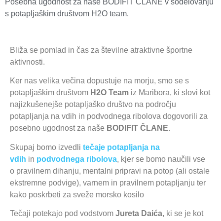
Posebna ugodnost za naše BODIFIT ČLANE v sodelovanju
s potapljaškim društvom H2O team.
Bliža se pomlad in čas za številne atraktivne športne
aktivnosti.
Ker nas velika večina dopustuje na morju, smo se s
potapljaškim društvom
H2O Team
iz Maribora, ki slovi kot
najizkušenejše potapljaško društvo na področju
potapljanja na vdih in podvodnega ribolova dogovorili za
posebno ugodnost za naše
BODIFIT ČLANE
.
Skupaj bomo izvedli
tečaje potapljanja na
vdih
in
podvodnega ribolova
, kjer se bomo naučili vse
o pravilnem dihanju, mentalni pripravi na potop (ali ostale
ekstremne podvige), varnem in pravilnem potapljanju ter
kako poskrbeti za sveže morsko kosilo
Tečaji potekajo pod vodstvom
Jureta Daića
, ki se je kot