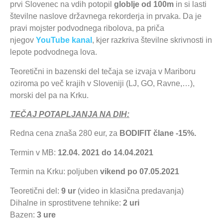
prvi Slovenec na vdih potopil
globlje od 100m
in si lasti
številne naslove državnega rekorderja in prvaka. Da je
pravi mojster podvodnega ribolova, pa priča
njegov
YouTube kanal
, kjer razkriva številne skrivnosti in
lepote podvodnega lova.
Teoretični in bazenski del tečaja se izvaja v Mariboru
oziroma po več krajih v Sloveniji (LJ, GO, Ravne,…),
morski del pa na Krku.
TEČAJ POTAPLJANJA NA DIH:
Redna cena znaša 280 eur, za
BODIFIT člane
-15%.
Termin v MB:
12.04. 2021 do 14.04.2021
Termin na Krku: poljuben
vikend po 07.05.2021
Teoretični del:
9 ur
(video in klasična predavanja)
Dihalne in sprostitvene tehnike:
2 uri
Bazen:
3 ure