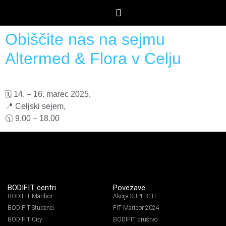
Obiščite nas na sejmu
Altermed & Flora v Celju
🗓️ 14. – 16. marec 2025,
📍 Celjski sejem,
🕥 9.00 – 18.00
BODIFIT centri
Povezave
BODIFIT Maribor
Akcija SUPERFIT
BODIFIT Studenci
FIT Maribor 2024
BODIFIT City
BODIFIT društvo