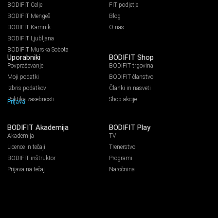
BODIFIT Celje
FIT podjetje
BODIFIT Mengeš
Blog
BODIFIT Kamnik
O nas
BODIFIT Ljubljana
BODIFIT Murska Sobota
Uporabniki
BODIFIT Shop
Povpraševanje
BODIFIT trgovina
Moji podatki
BODIFIT članstvo
Izbris podatkov
Članki in nasveti
Politika zasebnosti
Shop akcije
Prijava
BODIFIT Akademija
BODIFIT Play
Akademija
TV
Licence in tečaji
Trenerstvo
BODIFIT inštruktor
Programi
Prijava na tečaj
Naročnina