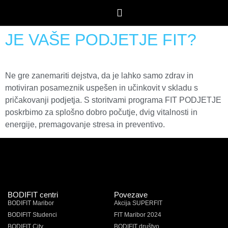
JE VAŠE PODJETJE FIT?
Ne gre zanemariti dejstva, da je lahko samo zdrav in
motiviran posameznik uspešen in učinkovit v skladu s
pričakovanji podjetja. S storitvami programa FIT PODJETJE
poskrbimo za splošno dobro počutje, dvig vitalnosti in
energije, premagovanje stresa in preventivo.
BODIFIT centri
Povezave
BODIFIT Maribor
Akcija SUPERFIT
BODIFIT Studenci
FIT Maribor 2024
BODIFIT City
BODIFIT društvo