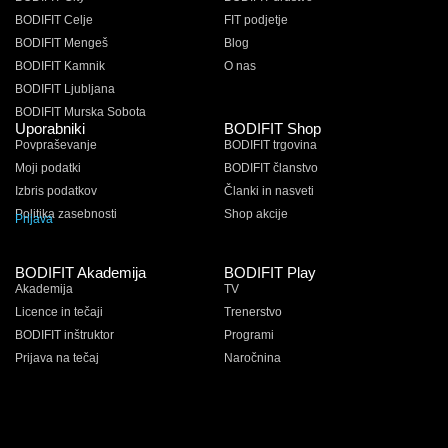
BODIFIT Celje
FIT podjetje
BODIFIT Mengeš
Blog
BODIFIT Kamnik
O nas
BODIFIT Ljubljana
BODIFIT Murska Sobota
Uporabniki
BODIFIT Shop
Povpraševanje
BODIFIT trgovina
Moji podatki
BODIFIT članstvo
Izbris podatkov
Članki in nasveti
Politika zasebnosti
Shop akcije
Prijava
BODIFIT Akademija
BODIFIT Play
Akademija
TV
Licence in tečaji
Trenerstvo
BODIFIT inštruktor
Programi
Prijava na tečaj
Naročnina