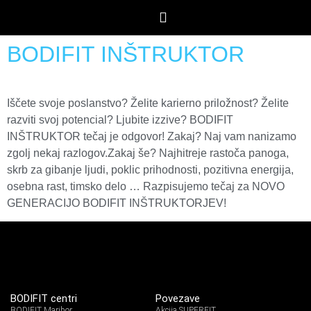
BODIFIT INŠTRUKTOR
Iščete svoje poslanstvo? Želite karierno priložnost? Želite
razviti svoj potencial? Ljubite izzive? BODIFIT
INŠTRUKTOR tečaj je odgovor! Zakaj? Naj vam nanizamo
zgolj nekaj razlogov.Zakaj še? Najhitreje rastoča panoga,
skrb za gibanje ljudi, poklic prihodnosti, pozitivna energija,
osebna rast, timsko delo … Razpisujemo tečaj za NOVO
GENERACIJO BODIFIT INŠTRUKTORJEV!
BODIFIT centri
Povezave
BODIFIT Maribor
Akcija SUPERFIT