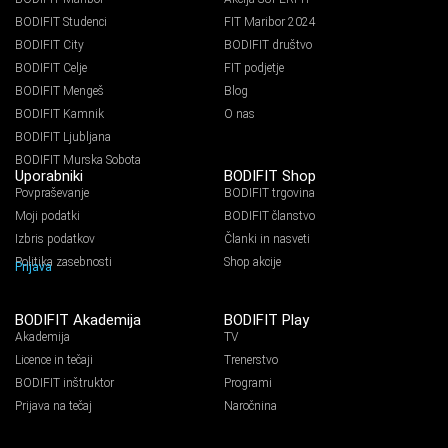
BODIFIT Studenci
FIT Maribor 2024
BODIFIT City
BODIFIT društvo
BODIFIT Celje
FIT podjetje
BODIFIT Mengeš
Blog
BODIFIT Kamnik
O nas
BODIFIT Ljubljana
BODIFIT Murska Sobota
Uporabniki
BODIFIT Shop
Povpraševanje
BODIFIT trgovina
Moji podatki
BODIFIT članstvo
Izbris podatkov
Članki in nasveti
Politika zasebnosti
Shop akcije
Prijava
BODIFIT Akademija
BODIFIT Play
Akademija
TV
Licence in tečaji
Trenerstvo
BODIFIT inštruktor
Programi
Prijava na tečaj
Naročnina