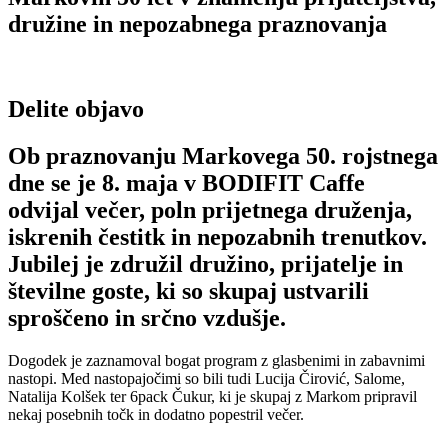
družine in nepozabnega praznovanja
Delite objavo
Ob praznovanju Markovega 50. rojstnega
dne se je 8. maja v BODIFIT Caffe
odvijal večer, poln prijetnega druženja,
iskrenih čestitk in nepozabnih trenutkov.
Jubilej je združil družino, prijatelje in
številne goste, ki so skupaj ustvarili
sproščeno in srčno vzdušje.
Dogodek je zaznamoval bogat program z glasbenimi in zabavnimi
nastopi. Med nastopajočimi so bili tudi
Lucija Čirović
,
Salome
,
Natalija Kolšek
ter
6pack Čukur
, ki je skupaj z Markom pripravil
nekaj posebnih točk in dodatno popestril večer.