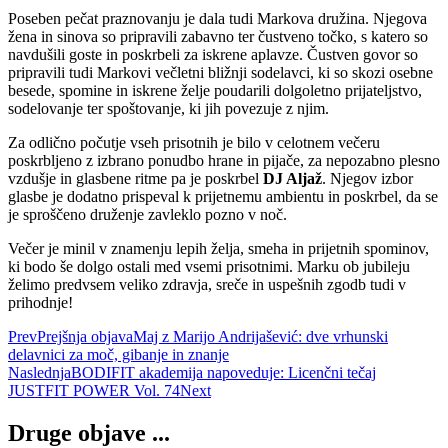
Poseben pečat praznovanju je dala tudi Markova družina. Njegova
žena in sinova so pripravili zabavno ter čustveno točko, s katero so
navdušili goste in poskrbeli za iskrene aplavze. Čustven govor so
pripravili tudi Markovi večletni bližnji sodelavci, ki so skozi osebne
besede, spomine in iskrene želje poudarili dolgoletno prijateljstvo,
sodelovanje ter spoštovanje, ki jih povezuje z njim.
Za odlično počutje vseh prisotnih je bilo v celotnem večeru
poskrbljeno z izbrano ponudbo hrane in pijače, za nepozabno plesno
vzdušje in glasbene ritme pa je poskrbel
DJ Aljaž
. Njegov izbor
glasbe je dodatno prispeval k prijetnemu ambientu in poskrbel, da se
je sproščeno druženje zavleklo pozno v noč.
Večer je minil v znamenju lepih želja, smeha in prijetnih spominov,
ki bodo še dolgo ostali med vsemi prisotnimi. Marku ob jubileju
želimo predvsem veliko zdravja, sreče in uspešnih zgodb tudi v
prihodnje!
Prev
Prejšnja objava
Maj z Marijo Andrijašević: dve vrhunski
delavnici za moč, gibanje in znanje
Naslednja
BODIFIT akademija napoveduje: Licenčni tečaj
JUSTFIT POWER Vol. 74
Next
Druge objave ...