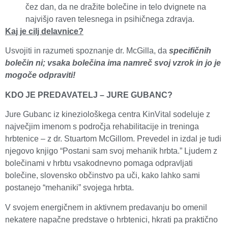
čez dan, da ne dražite bolečine in telo dvignete na
najvišjo raven telesnega in psihičnega zdravja.
Kaj je cilj delavnice?
Usvojiti in razumeti spoznanje dr. McGilla, da
specifičnih
bolečin ni; vsaka bolečina ima namreč svoj vzrok in jo je
mogoče odpraviti!
KDO JE PREDAVATELJ – JURE GUBANC?
Jure Gubanc iz kineziološkega centra KinVital sodeluje z
največjim imenom s področja rehabilitacije in treninga
hrbtenice – z dr. Stuartom McGillom. Prevedel in izdal je tudi
njegovo knjigo “Postani sam svoj mehanik hrbta.” Ljudem z
bolečinami v hrbtu vsakodnevno pomaga odpravljati
bolečine, slovensko občinstvo pa uči, kako lahko sami
postanejo “mehaniki” svojega hrbta.
V svojem energičnem in aktivnem predavanju bo omenil
nekatere napačne predstave o hrbtenici, hkrati pa praktično