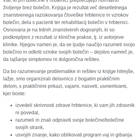
vse, ki jim bolečine v hrbtenici preprečujejo normalno
življenje brez bolečin. Knjiga je rezultat več desetletnega
znanstvenega raziskovanja človeške hrbtenice in vzrokov
bolečin, dela s pacienti ter rehabilitacij bolečin v hrbtenici.
Osnovana je na trdnih znanstvenih dognanjih, ki so
podkrepljeni z rezultati iz klinične prakse, tj. iz avtorjeve
klinike. Njegov namen je, da se ljudje naučijo razumeti svojo
bolečino in odkriti vzroke svojih bolečin – dejstvo namreč je,
da lajšanje simptomov ni dolgoročna rešitev.
Da bo razumevanje problematike in rešitev iz knjige hitrejše,
lažje, smo organizirali delavnico z bogatim praktičnim
delom, s praktičnimi prikazi, vajami, nasveti, usmeritvami,
kjer boste:
izvedeli skrivnosti zdrave hrbtenice, ki vam jih zdravnik
ni povedal,
razumeli in znali odpraviti svoje bolečine/bolečine
svojih strank,
usvojili znanje, kako oblikovati program vaj in gibanja