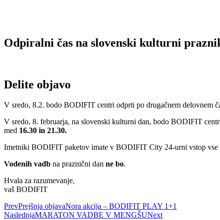
Odpiralni čas na slovenski kulturni prazni
Delite objavo
V sredo, 8.2. bodo BODIFIT centri odprti po drugačnem delovnem ča
V sredo, 8. februarja, na slovenski kulturni dan, bodo BODIFIT cen
med
16.30 in 21.30.
Imetniki BODIFIT paketov imate v BODIFIT City 24-urni vstop vse d
Vodenih vadb
na praznični dan
ne bo
.
Hvala za razumevanje,
vaš BODIFIT
Prev
Prejšnja objava
Nora akcija – BODIFIT PLAY 1+1
Naslednja
MARATON VADBE V MENGŠU
Next