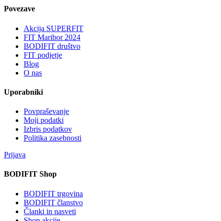
Povezave
Akcija SUPERFIT
FIT Maribor 2024
BODIFIT društvo
FIT podjetje
Blog
O nas
Uporabniki
Povpraševanje
Moji podatki
Izbris podatkov
Politika zasebnosti
Prijava
BODIFIT Shop
BODIFIT trgovina
BODIFIT članstvo
Članki in nasveti
Shop akcije