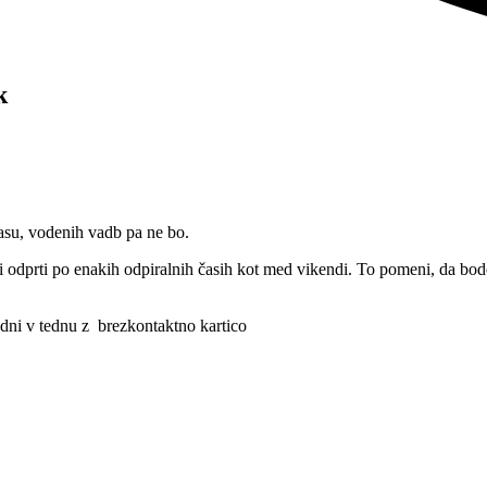
k
su, vodenih vadb pa ne bo.
tri odprti po enakih odpiralnih časih kot med vikendi. To pomeni, d
ni v tednu z brezkontaktno kartico