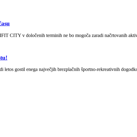
času
FIT CITY v določenih terminih ne bo mogoča zaradi načrtovanih aktivno
tu!
udi letos gostil enega največjih brezplačnih športno-rekreativnih do