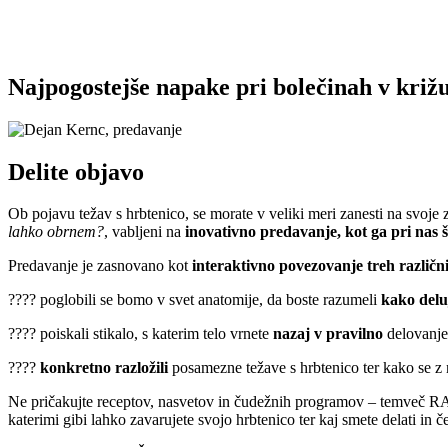
Najpogostejše napake pri bolečinah v križu
Delite objavo
Ob pojavu težav s hrbtenico, se morate v veliki meri zanesti na svoje z
lahko obrnem?
, vabljeni na
inovativno predavanje, kot ga pri nas š
Predavanje je zasnovano kot
interaktivno povezovanje treh različni
???? poglobili se bomo v svet anatomije, da boste razumeli
kako delu
???? poiskali stikalo, s katerim telo vrnete
nazaj v pravilno
delovanje
????
konkretno razložili
posamezne težave s hrbtenico ter kako se z n
Ne pričakujte receptov, nasvetov in čudežnih programov – temveč R
katerimi gibi lahko zavarujete svojo hrbtenico ter kaj smete delati i