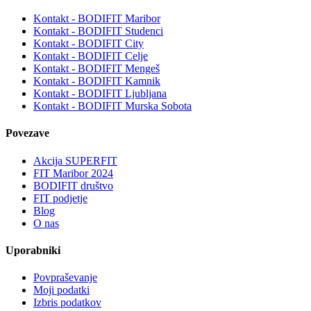
Kontakt - BODIFIT Maribor
Kontakt - BODIFIT Studenci
Kontakt - BODIFIT City
Kontakt - BODIFIT Celje
Kontakt - BODIFIT Mengeš
Kontakt - BODIFIT Kamnik
Kontakt - BODIFIT Ljubljana
Kontakt - BODIFIT Murska Sobota
Povezave
Akcija SUPERFIT
FIT Maribor 2024
BODIFIT društvo
FIT podjetje
Blog
O nas
Uporabniki
Povpraševanje
Moji podatki
Izbris podatkov