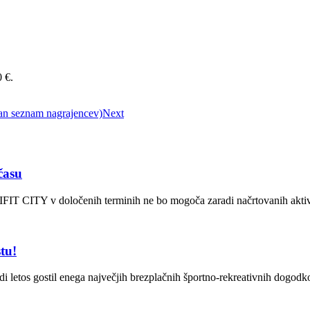
 €.
n seznam nagrajencev)
Next
času
FIT CITY v določenih terminih ne bo mogoča zaradi načrtovanih aktivno
tu!
udi letos gostil enega največjih brezplačnih športno-rekreativnih do