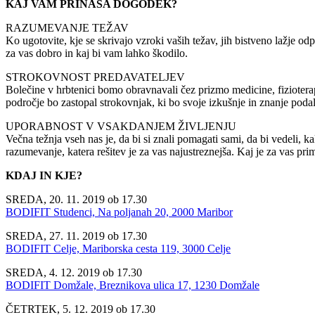
KAJ VAM PRINAŠA DOGODEK?
RAZUMEVANJE TEŽAV
Ko ugotovite, kje se skrivajo vzroki vaših težav, jih bistveno lažje o
za vas dobro in kaj bi vam lahko škodilo.
STROKOVNOST PREDAVATELJEV
Bolečine v hrbtenici bomo obravnavali čez prizmo medicine, fizioter
področje bo zastopal strokovnjak, ki bo svoje izkušnje in znanje poda
UPORABNOST V VSAKDANJEM ŽIVLJENJU
Večna težnja vseh nas je, da bi si znali pomagati sami, da bi vedeli, k
razumevanje, katera rešitev je za vas najustreznejša. Kaj je za vas prim
KDAJ IN KJE?
SREDA, 20. 11. 2019 ob 17.30
BODIFIT Studenci, Na poljanah 20, 2000 Maribor
SREDA, 27. 11. 2019 ob 17.30
BODIFIT Celje, Mariborska cesta 119, 3000 Celje
SREDA, 4. 12. 2019 ob 17.30
BODIFIT Domžale, Breznikova ulica 17, 1230 Domžale
ČETRTEK, 5. 12. 2019 ob 17.30