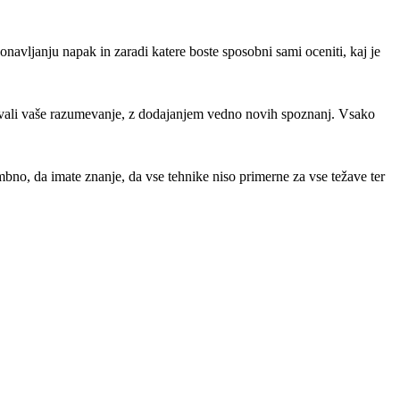
onavljanju napak in zaradi katere boste sposobni sami oceniti, kaj je
jevali vaše razumevanje, z dodajanjem vedno novih spoznanj. Vsako
embno, da imate znanje, da vse tehnike niso primerne za vse težave ter