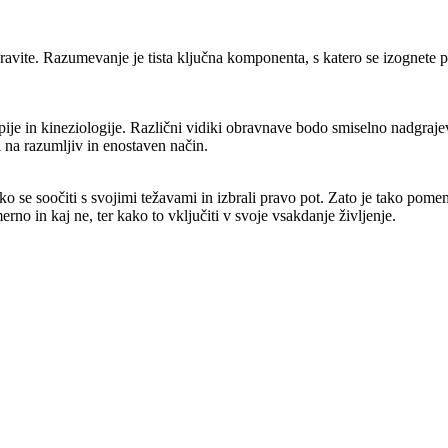
dpravite. Razumevanje je tista ključna komponenta, s katero se izognete p
apije in kineziologije. Različni vidiki obravnave bodo smiselno nadgra
l na razumljiv in enostaven način.
ako se soočiti s svojimi težavami in izbrali pravo pot. Zato je tako pom
erno in kaj ne, ter kako to vključiti v svoje vsakdanje življenje.