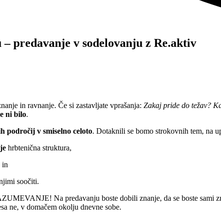
 – predavanje v sodelovanju z Re.aktiv
nanje in ravnanje. Če si zastavljate vprašanja:
Zakaj pride do težav? 
e ni bilo
.
h področij v smiselno celoto
. Dotaknili se bomo strokovnih tem, na u
je
hrbtenična struktura,
 in
jimi soočiti.
AZUMEVANJE! Na predavanju boste dobili znanje, da se boste sami zna
n česa ne, v domačem okolju dnevne sobe.