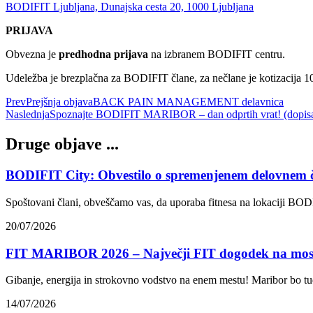
BODIFIT Ljubljana, Dunajska cesta 20, 1000 Ljubljana
PRIJAVA
Obvezna je
predhodna prijava
na izbranem BODIFIT centru.
Udeležba je brezplačna za BODIFIT člane, za nečlane je kotizacija 10
Prev
Prejšnja objava
BACK PAIN MANAGEMENT delavnica
Naslednja
Spoznajte BODIFIT MARIBOR – dan odprtih vrat! (dopisa
Druge objave ...
BODIFIT City: Obvestilo o spremenjenem delovnem 
Spoštovani člani, obveščamo vas, da uporaba fitnesa na lokaciji BODI
20/07/2026
FIT MARIBOR 2026 – Največji FIT dogodek na mos
Gibanje, energija in strokovno vodstvo na enem mestu! Maribor bo t
14/07/2026