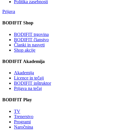
Politika zasebnosti
Prijava
BODIFIT Shop
BODIFIT trgovina
BODIFIT članstvo
Članki in nasveti
Shop akcije
BODIFIT Akademija
Akademija
Licence in tečaji
BODIFIT inštruktor
Prijava na tečaj
BODIFIT Play
TV
Trenerstvo
Programi
Naročnina