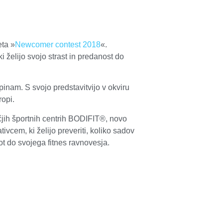
eta »
Newcomer contest 2018
«.
 želijo svojo strast in predanost do
nam. S svojo predstavitvijo v okviru
ropi.
čjih športnih centrih BODIFIT®, novo
vcem, ki želijo preveriti, koliko sadov
ot do svojega fitnes ravnovesja.