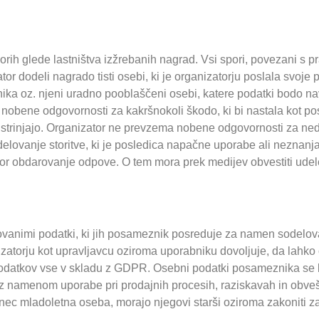
rih glede lastništva izžrebanih nagrad. Vsi spori, povezani s p
r dodeli nagrado tisti osebi, ki je organizatorju poslala svoje p
bnika oz. njeni uradno pooblaščeni osebi, katere podatki bodo na
nobene odgovornosti za kakršnokoli škodo, ki bi nastala kot po
 strinjajo. Organizator ne prevzema nobene odgovornosti za ne
elovanje storitve, ki je posledica napačne uporabe ali neznanja 
nizator obdarovanje odpove. O tem mora prek medijev obvestiti 
ovanimi podatki, ki jih posameznik posreduje za namen sodelova
nizatorju kot upravljavcu oziroma uporabniku dovoljuje, da lah
 podatkov vse v skladu z GDPR. Osebni podatki posameznika se bo
 z namenom uporabe pri prodajnih procesih, raziskavah in obv
nec mladoletna oseba, morajo njegovi starši oziroma zakoniti z