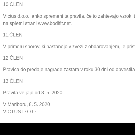
10.ČLEN
Victus d.o.o. lahko spremeni ta pravila, če to zahtevajo vzroki
na spletni strani www.bodifit.net.
11.ČLEN
V primeru sporov, ki nastanejo v zvezi z obdarovanjem, je pris
12.ČLEN
Pravica do predaje nagrade zastara v roku 30 dni od obvestila
13.ČLEN
Pravila veljajo od 8. 5. 2020
V Mariboru, 8. 5. 2020
VICTUS D.O.O.