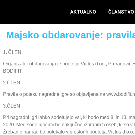
AKTUALNO
ČLANSTVO
Majsko obdarovanje: pravil
1. ČLEN
Organizator obdarovanja je podjetje Victus d.oo., Preradovič
BODIFIT.
2.ČLEN
Pravila o poteku nagradne igre so objavljena na www.bodifit.n
3.ČLEN
Pri nagradni igri lahko sodelujejo vsi, ki bodo med 8. in 13. 
2020. Med sodelujočimi bo naključno izbranih 5 oseb, ki so v 
Žrebanje nagrad bo potekalo v prostorih podjetja Victus d.o.o