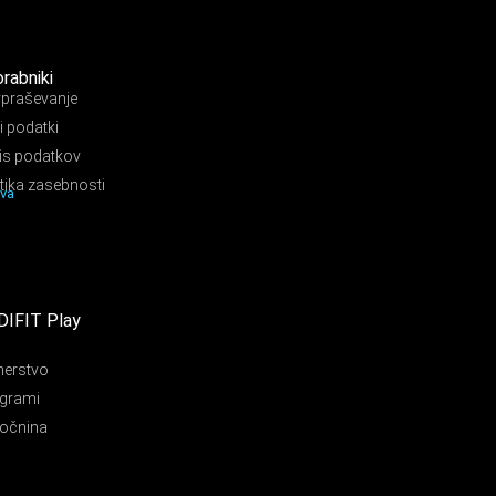
rabniki
praševanje
i podatki
ris podatkov
itika zasebnosti
ava
DIFIT Play
nerstvo
grami
očnina