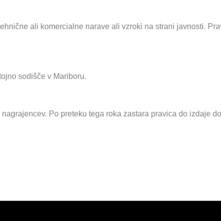
 tehnične ali komercialne narave ali vzroki na strani javnosti. P
tojno sodišče v Mariboru.
 nagrajencev. Po preteku tega roka zastara pravica do izdaje do