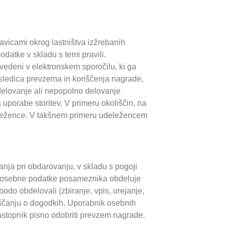
ravicami okrog lastništva izžrebanih
odatke v skladu s temi pravili.
vedeni v elektronskem sporočilu, ki ga
sledica prevzema in koriščenja nagrade,
delovanje ali nepopolno delovanje
uporabe storitev. V primeru okoliščin, na
udeležence. V takšnem primeru udeležencem
nja pri obdarovanju, v skladu s pogoji
ko osebne podatke posameznika obdeluje
do obdelovali (zbiranje, vpis, urejanje,
eščanju o dogodkih. Uporabnik osebnih
astopnik pisno odobriti prevzem nagrade.