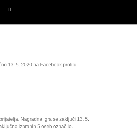
čno 13. 5. 2020 na Facebook profilu
ijatelja. Nagradna igra se zaključi 13. 5.
aključno izbranih 5 oseb označilo.