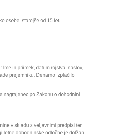
o osebe, starejše od 15 let.
: Ime in priimek, datum rojstva, naslov,
rade prejemniku. Denarno izplačilo
j je nagrajenec po Zakonu o dohodnini
ne v skladu z veljavnimi predpisi ter
i letne dohodninske odločbe je dolžan