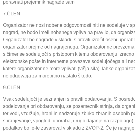
poravnati prejemnik nagrade sam.
7.ČLEN
Organizator ne nosi nobene odgovornosti niti ne sodeluje v spo
nagrad, ne bodo imeli nobenega vpliva na pravilo, da organizato
Organizator bo nagrado v skladu s pravili izročil osebi upora
organizator prejme od nagrajenega. Organizator ne prevzema 
s čimer se sodelujoči s pristopom k temu obdarovanju izrecno
elektronske pošte in internetne povezave sodelujočega ali ned
katere organizator ne more vplivati (višja sila), lahko orga
ne odgovarja za morebitno nastalo škodo.
9.ČLEN
Vsak sodelujoči je seznanjen s pravili obdarovanja. S posred
sodelovanja pri obdarovanju, se posameznik strinja, da orga
ter vodi, vzdržuje, hrani in nadzoruje zbirko zbranih osebnih
shranjevanje, vpogled, uporaba, drugo dajanje na razpolago)
podatkov bo le-te zavaroval v skladu z ZVOP-2. Če je nagraje