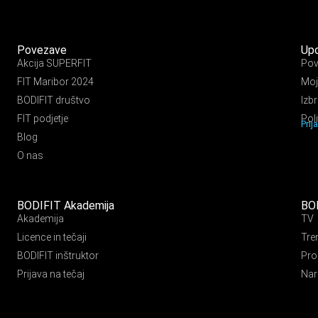
Povezave
Upo
Akcija SUPERFIT
Pov
FIT Maribor 2024
Moj
BODIFIT društvo
Izb
FIT podjetje
Pol
Prij
Blog
O nas
BODIFIT Akademija
BO
Akademija
TV
Licence in tečaji
Tre
BODIFIT inštruktor
Pro
Prijava na tečaj
Nar