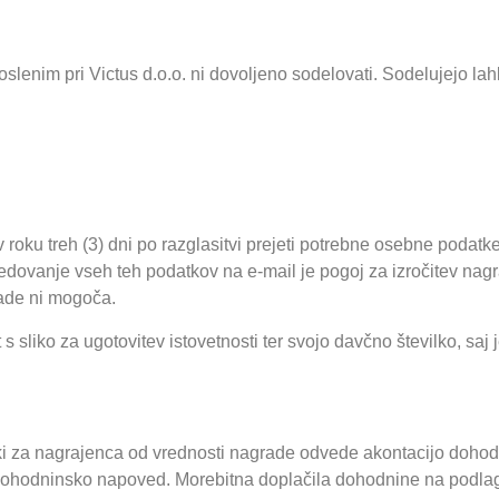
nim pri Victus d.o.o. ni dovoljeno sodelovati. Sodelujejo lahk
 roku treh (3) dni po razglasitvi prejeti potrebne osebne podatke
redovanje vseh teh podatkov na e-mail je pogoj za izročitev nag
ade ni mogoča.
 sliko za ugotovitev istovetnosti ter svojo davčno številko, sa
ki za nagrajenca od vrednosti nagrade odvede akontacijo dohodni
 dohodninsko napoved. Morebitna doplačila dohodnine na podlag