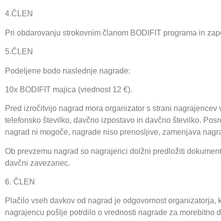
4.ČLEN
Pri obdarovanju strokovnim članom BODIFIT programa in zaposle
5.ČLEN
Podeljene bodo naslednje nagrade:
10x BODIFIT majica (vrednost 12 €).
Pred izročitvijo nagrad mora organizator s strani nagrajencev v
telefonsko številko, davčno izpostavo in davčno številko. Pos
nagrad ni mogoče, nagrade niso prenosljive, zamenjava nagr
Ob prevzemu nagrad so nagrajenci dolžni predložiti dokument s
davčni zavezanec.
6. ČLEN
Plačilo vseh davkov od nagrad je odgovornost organizatorja, 
nagrajencu pošlje potrdilo o vrednosti nagrade za morebitno