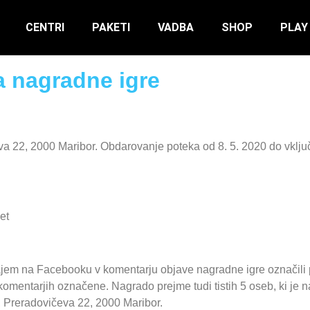
CENTRI
PAKETI
VADBA
SHOP
PLAY
a nagradne igre
eva 22, 2000 Maribor. Obdarovanje poteka od 8. 5. 2020 do vklju
et
majem na Facebooku v komentarju objave nagradne igre označili pr
komentarjih označene. Nagrado prejme tudi tistih 5 oseb, ki je n
., Preradovičeva 22, 2000 Maribor.