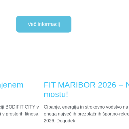
Več informacij
njenem
FIT MARIBOR 2026 – Na
mostu!
ciji BODIFIT CITY v
Gibanje, energija in strokovno vodstvo na
v prostorih fitnesa.
enega največjih brezplačnih športno-rekr
2026. Dogodek