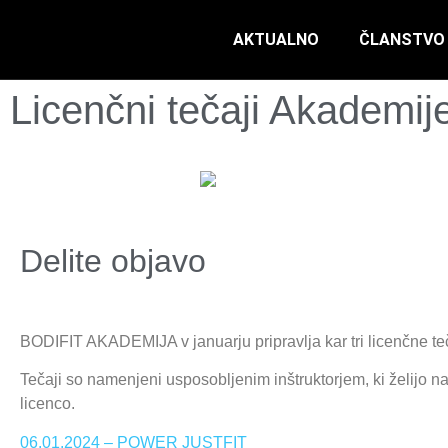
AKTUALNO
ČLANSTVO
Licenčni tečaji Akademij
Delite objavo
BODIFIT AKADEMIJA v januarju pripravlja kar tri licenčne te
Tečaji so namenjeni usposobljenim inštruktorjem, ki želijo nadg
licenco.
06.01.2024 – POWER JUSTFIT