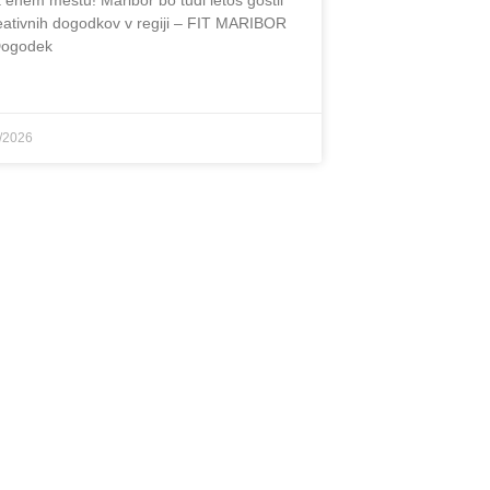
 enem mestu! Maribor bo tudi letos gostil
eativnih dogodkov v regiji – FIT MARIBOR
Dogodek
/2026