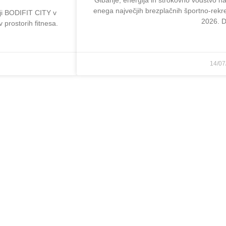
Gibanje, energija in strokovno vodstvo na
enega največjih brezplačnih športno-rekr
iji BODIFIT CITY v
2026. 
 prostorih fitnesa.
14/07