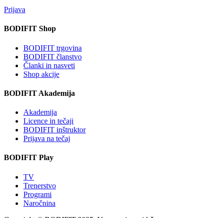
Prijava
BODIFIT Shop
BODIFIT trgovina
BODIFIT članstvo
Članki in nasveti
Shop akcije
BODIFIT Akademija
Akademija
Licence in tečaji
BODIFIT inštruktor
Prijava na tečaj
BODIFIT Play
TV
Trenerstvo
Programi
Naročnina