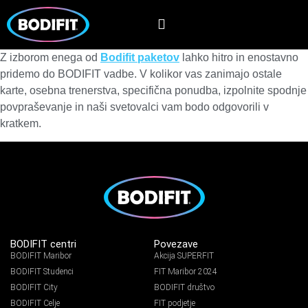
Z izborom enega od
Bodifit paketov
lahko hitro in enostavno
pridemo do BODIFIT vadbe. V kolikor vas zanimajo ostale
karte, osebna trenerstva, specifična ponudba, izpolnite spodnje
povpraševanje in naši svetovalci vam bodo odgovorili v
kratkem.
BODIFIT centri
Povezave
BODIFIT Maribor
Akcija SUPERFIT
BODIFIT Studenci
FIT Maribor 2024
BODIFIT City
BODIFIT društvo
BODIFIT Celje
FIT podjetje