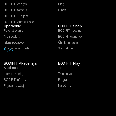
BODIFIT Mengeš
Blog
BODIFIT Kamnik
O nas
BODIFIT Ljubljana
BODIFIT Murska Sobota
Uporabniki
BODIFIT Shop
Povpraševanje
BODIFIT trgovina
Moji podatki
BODIFIT članstvo
Izbris podatkov
Članki in nasveti
Politika zasebnosti
Shop akcije
Prijava
BODIFIT Akademija
BODIFIT Play
Akademija
TV
Licence in tečaji
Trenerstvo
BODIFIT inštruktor
Programi
Prijava na tečaj
Naročnina