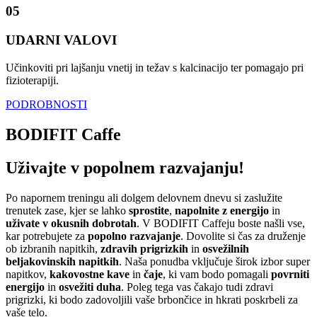
05
UDARNI VALOVI
Učinkoviti pri lajšanju vnetij in težav s kalcinacijo ter pomagajo pri
fizioterapiji.
PODROBNOSTI
BODIFIT Caffe
Uživajte v popolnem razvajanju!
Po napornem treningu ali dolgem delovnem dnevu si zaslužite
trenutek zase, kjer se lahko
sprostite
,
napolnite z energijo
in
uživate v okusnih dobrotah
. V BODIFIT Caffeju boste našli vse,
kar potrebujete za
popolno razvajanje
. Dovolite si čas za druženje
ob izbranih napitkih,
zdravih prigrizkih
in
osvežilnih
beljakovinskih napitkih
. Naša ponudba vključuje širok izbor super
napitkov,
kakovostne kave
in
čaje
, ki vam bodo pomagali
povrniti
energijo
in
osvežiti duha
. Poleg tega vas čakajo tudi zdravi
prigrizki, ki bodo zadovoljili vaše brbončice in hkrati poskrbeli za
vaše telo.