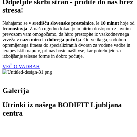
Odpeljite skrbi stran - pridite do nas brez
stresa!
Nahajamo se v
središču slovenske prestolnice
, le
10 minut
hoje od
tromostovja
. Z našo ugodno lokacijo in hitrim dostopom z javnim
prevozom vam omogočamo, da hitro prestopite iz vsakodnevnega
vrveža v
oazo miru
in
dobrega počutja
. Od velikega, sodobno
opremljenega fitnesa do specializiranih dvoran za vodene vadbe in
terapevtskih naprav, pri nas boste našli vse, kar potrebujete za
izboljšanje telesne forme in dobro počutje.
VEČ O VADBAH
Galerija
Utrinki iz našega BODIFIT Ljubljana
centra