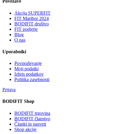
Povezave
Akcija SUPERFIT
FIT Maribor 2024
BODIFIT društvo
FIT podjetje
Blog
O nas
Uporabniki
Povpraševanje
Moji podatki
Izbris podatkov
Politika zasebnosti
Prijava
BODIFIT Shop
BODIFIT trgovina
BODIFIT članstvo
Članki in nasveti
Shop akcije