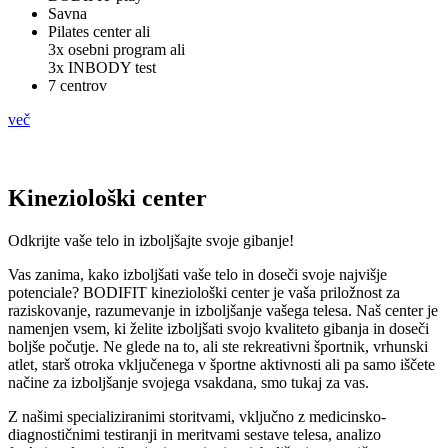
Savna
Pilates center ali
3x osebni program ali
3x INBODY test
7 centrov
več
Kineziološki center
Odkrijte vaše telo in izboljšajte svoje gibanje!
Vas zanima, kako izboljšati vaše telo in doseči svoje najvišje
potenciale? BODIFIT kineziološki center je vaša priložnost za
raziskovanje, razumevanje in izboljšanje vašega telesa. Naš center je
namenjen vsem, ki želite izboljšati svojo kvaliteto gibanja in doseči
boljše počutje. Ne glede na to, ali ste rekreativni športnik, vrhunski
atlet, starš otroka vključenega v športne aktivnosti ali pa samo iščete
načine za izboljšanje svojega vsakdana, smo tukaj za vas.
Z našimi specializiranimi storitvami, vključno z medicinsko-
diagnostičnimi testiranji in meritvami sestave telesa, analizo