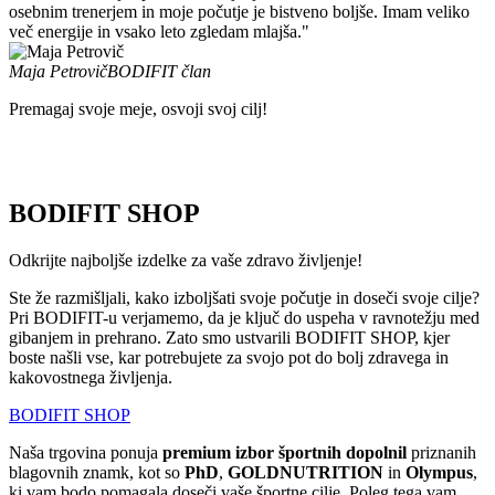
osebnim trenerjem in moje počutje je bistveno boljše. Imam veliko
več energije in vsako leto zgledam mlajša."
Maja Petrovič
BODIFIT član
Premagaj svoje meje, osvoji svoj cilj!
BODIFIT SHOP
Odkrijte najboljše izdelke za vaše zdravo življenje!
Ste že razmišljali, kako izboljšati svoje počutje in doseči svoje cilje?
Pri BODIFIT-u verjamemo, da je ključ do uspeha v ravnotežju med
gibanjem in prehrano. Zato smo ustvarili BODIFIT SHOP, kjer
boste našli vse, kar potrebujete za svojo pot do bolj zdravega in
kakovostnega življenja.
BODIFIT SHOP
Naša trgovina ponuja
premium izbor športnih dopolnil
priznanih
blagovnih znamk, kot so
PhD
,
GOLDNUTRITION
in
Olympus
,
ki vam bodo pomagala doseči vaše športne cilje. Poleg tega vam