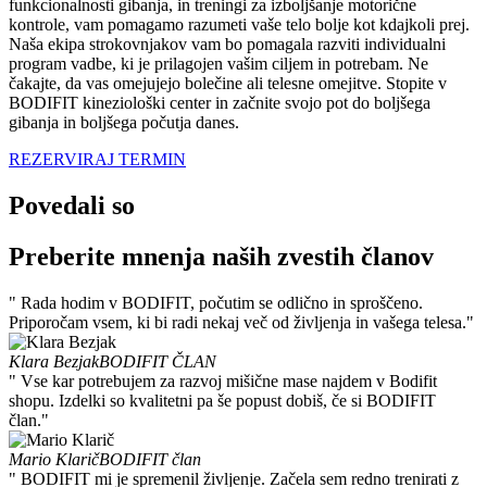
funkcionalnosti gibanja, in treningi za izboljšanje motorične
kontrole, vam pomagamo razumeti vaše telo bolje kot kdajkoli prej.
Naša ekipa strokovnjakov vam bo pomagala razviti individualni
program vadbe, ki je prilagojen vašim ciljem in potrebam. Ne
čakajte, da vas omejujejo bolečine ali telesne omejitve. Stopite v
BODIFIT kineziološki center in začnite svojo pot do boljšega
gibanja in boljšega počutja danes.
REZERVIRAJ TERMIN
Povedali so
Preberite mnenja naših zvestih članov
" Rada hodim v BODIFIT, počutim se odlično in sproščeno.
Priporočam vsem, ki bi radi nekaj več od življenja in vašega telesa."
Klara Bezjak
BODIFIT ČLAN
" Vse kar potrebujem za razvoj mišične mase najdem v Bodifit
shopu. Izdelki so kvalitetni pa še popust dobiš, če si BODIFIT
član."
Mario Klarič
BODIFIT član
" BODIFIT mi je spremenil življenje. Začela sem redno trenirati z