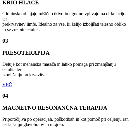
KRIO HLAČE
Globinsko ohlajajo mišično tkivo in ugodno vplivajo na cirkulacijo
ter
prekrvavitev limfe. Idealno za vse, ki želijo izboljšati telesno obliko
in se znebiti celulita.
03
PRESOTERAPIJA
Deluje kot mehanska masaža in lahko pomaga pri zmanjšanju
celulita ter
izboljšanju prekrvavitve.
VEČ
04
MAGNETNO RESONANČNA TERAPIJA
Priporočljiva po operacijah, poškodbah in kot pomoč pri celjenju ran
ter lajšanju glavobolov in migren.