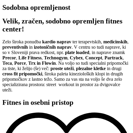
Sodobna opremljenost
Velik, zračen, sodobno opremljen fitnes
center!
Zelo široka ponudba
kardio naprav
ter terapevtskih,
medicinskih
,
preventivnih
in
izotoničnih naprav
. V centru so tudi naprave, ki
so v Sloveniji prava redkost, npr.
plate loaded
, in naprave znamk
Precor
,
Life
Fitness
,
Technogym
,
Cybex
,
Concept
,
Partrack
,
Teca
,
Porce
,
Trx in Flowin
. Na voljo so tudi specialni pripomočki
za tiste, ki želijo (še) več:
proste uteži
,
plezalne kletke
in drugi
cross fit pripomočki
, široka paleta kinezioloških klopi in drugih
pripomočkov z lastno težo. Samo za vas sta na voljo še dva zelo
specializirana prostora: street workout in prostor za dvigovalce
uteži.
Fitnes in osebni pristop