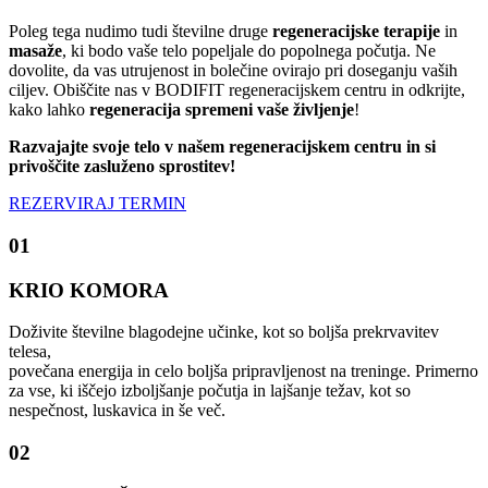
Poleg tega nudimo tudi številne druge
regeneracijske terapije
in
masaže
, ki bodo vaše telo popeljale do popolnega počutja. Ne
dovolite, da vas utrujenost in bolečine ovirajo pri doseganju vaših
ciljev. Obiščite nas v BODIFIT regeneracijskem centru in odkrijte,
kako lahko
regeneracija spremeni vaše življenje
!
Razvajajte svoje telo v našem regeneracijskem centru in si
privoščite zasluženo sprostitev!
REZERVIRAJ TERMIN
01
KRIO KOMORA
Doživite številne blagodejne učinke, kot so boljša prekrvavitev
telesa,
povečana energija in celo boljša pripravljenost na treninge. Primerno
za vse, ki iščejo izboljšanje počutja in lajšanje težav, kot so
nespečnost, luskavica in še več.
02