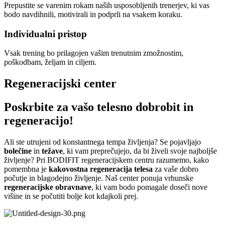
Prepustite se varenim rokam naših usposobljenih trenerjev, ki vas
bodo navdihnili, motivirali in podprli na vsakem koraku.
Individualni pristop
Vsak trening bo prilagojen vašim trenutnim zmožnostim,
poškodbam, željam in ciljem.
Regeneracijski center
Poskrbite za vašo telesno dobrobit in
regeneracijo!
Ali ste utrujeni od konstantnega tempa življenja? Se pojavljajo
bolečine
in
težave
, ki vam preprečujejo, da bi živeli svoje najboljše
življenje? Pri BODIFIT regeneracijskem centru razumemo, kako
pomembna je
kakovostna regeneracija telesa
za vaše dobro
počutje in blagodejno življenje. Naš center ponuja vrhunske
regeneracijske obravnave
, ki vam bodo pomagale doseči nove
višine in se počutiti bolje kot kdajkoli prej.