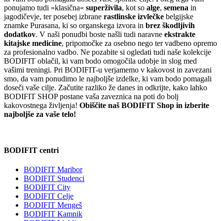
ponujamo tudi »klasična«
superživila
, kot so
alge
,
semena
in
jagodičevje, ter posebej izbrane
rastlinske izvlečke
belgijske
znamke Purasana, ki so organskega izvora in
brez škodljivih
dodatkov
. V naši ponudbi boste našli tudi naravne
ekstrakte
kitajske medicine
, pripomočke za osebno nego ter vadbeno opremo
za profesionalno vadbo. Ne pozabite si ogledati tudi naše kolekcije
BODIFIT oblačil, ki vam bodo omogočila udobje in slog med
vašimi treningi. Pri BODIFIT-u verjamemo v kakovost in zavezani
smo, da vam ponudimo le najboljše izdelke, ki vam bodo pomagali
doseči vaše cilje. Začutite razliko že danes in odkrijte, kako lahko
BODIFIT SHOP postane vaša zaveznica na poti do bolj
kakovostnega življenja!
Obiščite naš BODIFIT Shop in izberite
najboljše za vaše telo!
BODIFIT centri
BODIFIT Maribor
BODIFIT Studenci
BODIFIT City
BODIFIT Celje
BODIFIT Mengeš
BODIFIT Kamnik