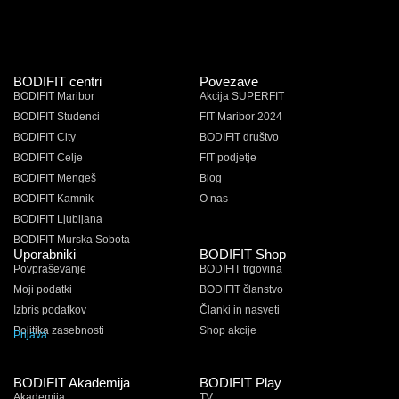
BODIFIT centri
Povezave
BODIFIT Maribor
Akcija SUPERFIT
BODIFIT Studenci
FIT Maribor 2024
BODIFIT City
BODIFIT društvo
BODIFIT Celje
FIT podjetje
BODIFIT Mengeš
Blog
BODIFIT Kamnik
O nas
BODIFIT Ljubljana
BODIFIT Murska Sobota
Uporabniki
BODIFIT Shop
Povpraševanje
BODIFIT trgovina
Moji podatki
BODIFIT članstvo
Izbris podatkov
Članki in nasveti
Politika zasebnosti
Shop akcije
Prijava
BODIFIT Akademija
BODIFIT Play
Akademija
TV