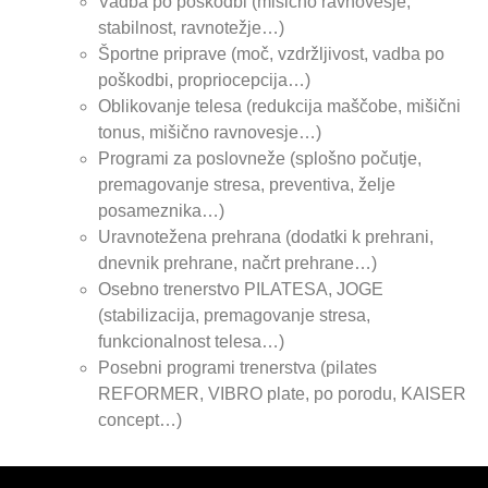
Vadba po poškodbi (mišično ravnovesje,
stabilnost, ravnotežje…)
Športne priprave (moč, vzdržljivost, vadba po
poškodbi, propriocepcija…)
Oblikovanje telesa (redukcija maščobe, mišični
tonus, mišično ravnovesje…)
Programi za poslovneže (splošno počutje,
premagovanje stresa, preventiva, želje
posameznika…)
Uravnotežena prehrana (dodatki k prehrani,
dnevnik prehrane, načrt prehrane…)
Osebno trenerstvo PILATESA, JOGE
(stabilizacija, premagovanje stresa,
funkcionalnost telesa…)
Posebni programi trenerstva (pilates
REFORMER, VIBRO plate, po porodu, KAISER
concept…)