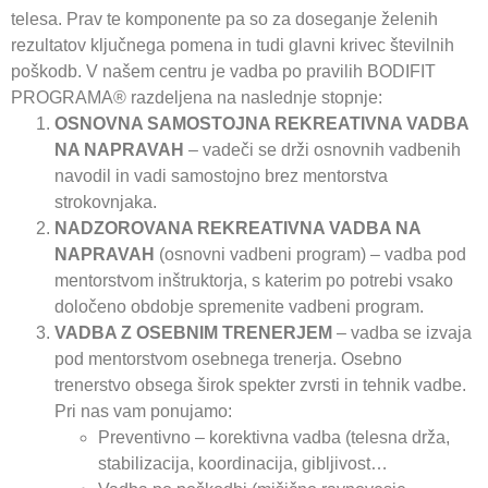
telesa. Prav te komponente pa so za doseganje želenih
rezultatov ključnega pomena in tudi glavni krivec številnih
poškodb. V našem centru je vadba po pravilih BODIFIT
PROGRAMA® razdeljena na naslednje stopnje:
OSNOVNA SAMOSTOJNA REKREATIVNA VADBA
NA NAPRAVAH
– vadeči se drži osnovnih vadbenih
navodil in vadi samostojno brez mentorstva
strokovnjaka.
NADZOROVANA REKREATIVNA VADBA NA
NAPRAVAH
(osnovni vadbeni program) – vadba pod
mentorstvom inštruktorja, s katerim po potrebi vsako
določeno obdobje spremenite vadbeni program.
VADBA Z OSEBNIM TRENERJEM
– vadba se izvaja
pod mentorstvom osebnega trenerja. Osebno
trenerstvo obsega širok spekter zvrsti in tehnik vadbe.
Pri nas vam ponujamo:
Preventivno – korektivna vadba (telesna drža,
stabilizacija, koordinacija, gibljivost…