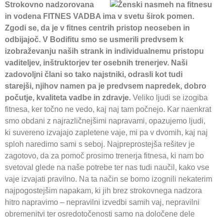
Strokovno nadzorovana
in vodena FITNES VADBA ima v svetu širok pomen.
Zgodi se, da je v fitnes centrih pristop neoseben in
odbijajoč. V Bodifitu smo se usmerili predvsem k
izobraževanju naših strank in individualnemu pristopu
vaditeljev, inštruktorjev ter osebnih trenerjev. Naši
zadovoljni člani so tako najstniki, odrasli kot tudi
starejši, njihov namen pa je predvsem napredek, dobro
počutje, kvaliteta vadbe in zdravje.
Veliko ljudi se izogiba
fitnesa, ker točno ne vedo, kaj naj tam počnejo. Kar naenkrat
smo obdani z najrazličnejšimi napravami, opazujemo ljudi,
ki suvereno izvajajo zapletene vaje, mi pa v dvomih, kaj naj
sploh naredimo sami s seboj. Najpreprostejša rešitev je
zagotovo, da za pomoč prosimo trenerja fitnesa, ki nam bo
svetoval glede na naše potrebe ter nas tudi naučil, kako vse
vaje izvajati pravilno. Na ta način se bomo izognili nekaterim
najpogostejšim napakam, ki jih brez strokovnega nadzora
hitro napravimo – nepravilni izvedbi samih vaj, nepravilni
obremenitvi ter osredotočenosti samo na določene dele