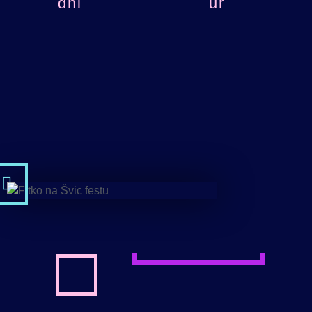
dni
ur