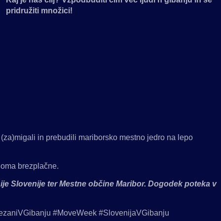
pridružiti množici!
(za)migali in prebudili mariborsko mestno jedro na lepo
noma brezplačne.
je Slovenije ter Mestne občine Maribor. Dogodek poteka v
ezaniVGibanju #MoveWeek #SlovenijaVGibanju