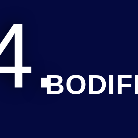
4.
BODIF