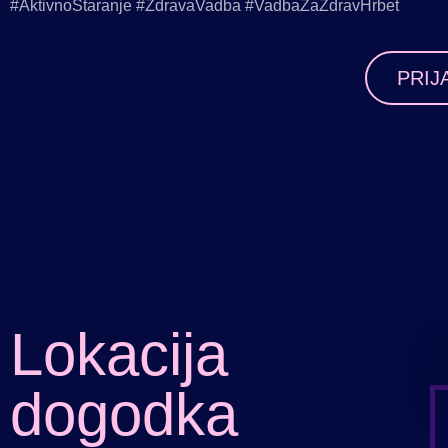
#AktivnoStaranje #ZdravaVadba #VadbaZaZdravHrbet
PRIJ
Lokacija
dogodka