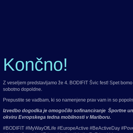
Končno!
Z veseljem predstavljamo že 4. BODIFIT Švic fest! Spet bomo 
sobotno dopoldne.
Prepustite se vadbam, ki so namenjene prav vam in so popol
Izvedbo dogodka je omogočilo sofinanciranje Športne uni
okviru Evropskega tedna mobilnosti v Mariboru.
#BODIFIT #MyWayOfLife #EuropeActive #BeActiveDay #Pov