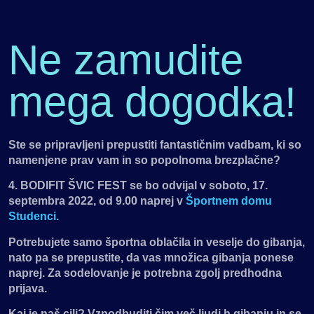
Ne zamudite
mega dogodka!
Ste se pripravljeni prepustiti fantastičnim vadbam, ki so
namenjene prav vam in so popolnoma brezplačne?
4. BODIFIT ŠVIC FEST se bo odvijal v soboto, 17.
septembra 2022, od 9.00 naprej v
Športnem domu
Studenci.
Potrebujete samo športna oblačila in veselje do gibanja,
nato pa se prepustite, da vas množica gibanja ponese
naprej. Za sodelovanje je potrebna zgolj predhodna
prijava.
Kaj je naš cilj? Vzpodbuditi čim več ljudi h gibanju in se