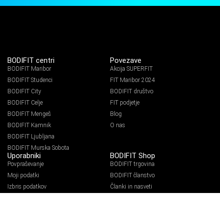
BODIFIT centri
Povezave
BODIFIT Maribor
Akcija SUPERFIT
BODIFIT Studenci
FIT Maribor 2024
BODIFIT City
BODIFIT društvo
BODIFIT Celje
FIT podjetje
BODIFIT Mengeš
Blog
BODIFIT Kamnik
O nas
BODIFIT Ljubljana
BODIFIT Murska Sobota
Uporabniki
BODIFIT Shop
Povpraševanje
BODIFIT trgovina
Moji podatki
BODIFIT članstvo
Izbris podatkov
Članki in nasveti
Politika zasebnosti
Shop akcije
Prijava