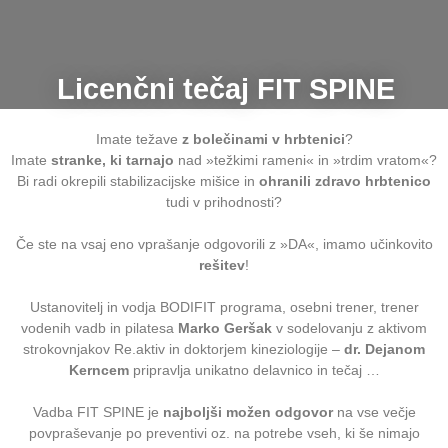
Licenčni tečaj FIT SPINE
Imate težave
z bolečinami v hrbtenici
?
Imate
stranke, ki tarnajo
nad »težkimi rameni« in »trdim vratom«?
Bi radi okrepili stabilizacijske mišice in
ohranili zdravo hrbtenico
tudi v prihodnosti?
Če ste na vsaj eno vprašanje odgovorili z »DA«, imamo učinkovito
rešitev
!
Ustanovitelj in vodja BODIFIT programa, osebni trener, trener
vodenih vadb in pilatesa
Marko Geršak
v sodelovanju z aktivom
strokovnjakov Re.aktiv in doktorjem kineziologije –
dr. Dejanom
Kerncem
pripravlja unikatno delavnico in tečaj …
Vadba FIT SPINE je
najboljši možen odgovor
na vse večje
povpraševanje po preventivi oz. na potrebe vseh, ki še nimajo