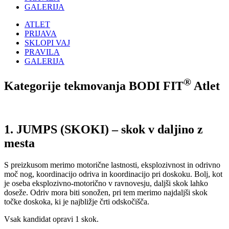
GALERIJA
ATLET
PRIJAVA
SKLOPI VAJ
PRAVILA
GALERIJA
®
Kategorije tekmovanja BODI FIT
Atlet
1. JUMPS (SKOKI) – skok v daljino z
mesta
S preizkusom merimo motorične lastnosti, eksplozivnost in odrivno
moč nog, koordinacijo odriva in koordinacijo pri doskoku. Bolj, kot
je oseba eksplozivno-motorično v ravnovesju, daljši skok lahko
doseže. Odriv mora biti sonožen, pri tem merimo najdaljši skok
točke doskoka, ki je najbližje črti odskočišča.
Vsak kandidat opravi 1 skok.