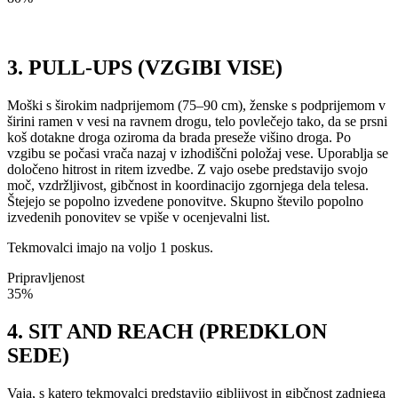
3. PULL-UPS (VZGIBI VISE)
Moški s širokim nadprijemom (75–90 cm), ženske s podprijemom v
širini ramen v vesi na ravnem drogu, telo povlečejo tako, da se prsni
koš dotakne droga oziroma da brada preseže višino droga. Po
vzgibu se počasi vrača nazaj v izhodiščni položaj vese. Uporablja se
določeno hitrost in ritem izvedbe. Z vajo osebe predstavijo svojo
moč, vzdržljivost, gibčnost in koordinacijo zgornjega dela telesa.
Štejejo se popolno izvedene ponovitve. Skupno število popolno
izvedenih ponovitev se vpiše v ocenjevalni list.
Tekmovalci imajo na voljo 1 poskus.
Pripravljenost
35%
4. SIT AND REACH (PREDKLON
SEDE)
Vaja, s katero tekmovalci predstavijo gibljivost in gibčnost zadnjega