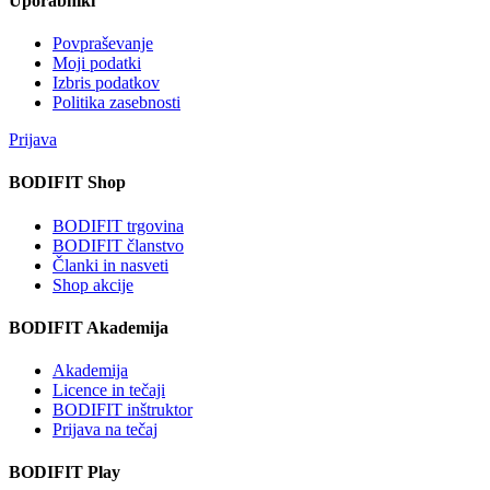
Uporabniki
Povpraševanje
Moji podatki
Izbris podatkov
Politika zasebnosti
Prijava
BODIFIT Shop
BODIFIT trgovina
BODIFIT članstvo
Članki in nasveti
Shop akcije
BODIFIT Akademija
Akademija
Licence in tečaji
BODIFIT inštruktor
Prijava na tečaj
BODIFIT Play