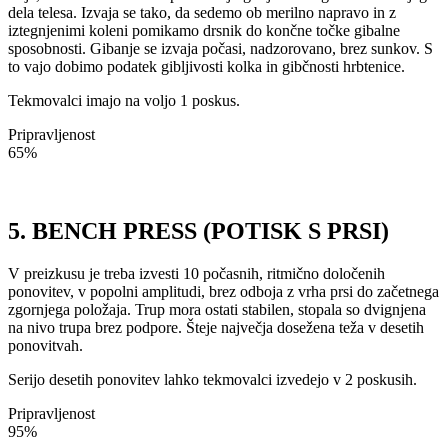
dela telesa. Izvaja se tako, da sedemo ob merilno napravo in z
iztegnjenimi koleni pomikamo drsnik do končne točke gibalne
sposobnosti. Gibanje se izvaja počasi, nadzorovano, brez sunkov. S
to vajo dobimo podatek gibljivosti kolka in gibčnosti hrbtenice.
Tekmovalci imajo na voljo 1 poskus.
Pripravljenost
65%
5. BENCH PRESS (POTISK S PRSI)
V preizkusu je treba izvesti 10 počasnih, ritmično določenih
ponovitev, v popolni amplitudi, brez odboja z vrha prsi do začetnega
zgornjega položaja. Trup mora ostati stabilen, stopala so dvignjena
na nivo trupa brez podpore. Šteje največja dosežena teža v desetih
ponovitvah.
Serijo desetih ponovitev lahko tekmovalci izvedejo v 2 poskusih.
Pripravljenost
95%