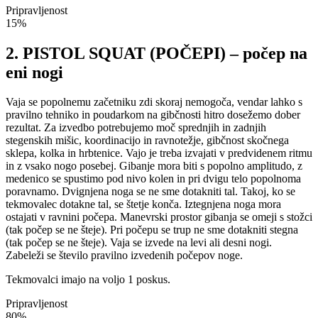
Pripravljenost
15%
2. PISTOL SQUAT (POČEPI) – počep na
eni nogi
Vaja se popolnemu začetniku zdi skoraj nemogoča, vendar lahko s
pravilno tehniko in poudarkom na gibčnosti hitro dosežemo dober
rezultat. Za izvedbo potrebujemo moč sprednjih in zadnjih
stegenskih mišic, koordinacijo in ravnotežje, gibčnost skočnega
sklepa, kolka in hrbtenice. Vajo je treba izvajati v predvidenem ritmu
in z vsako nogo posebej. Gibanje mora biti s popolno amplitudo, z
medenico se spustimo pod nivo kolen in pri dvigu telo popolnoma
poravnamo. Dvignjena noga se ne sme dotakniti tal. Takoj, ko se
tekmovalec dotakne tal, se štetje konča. Iztegnjena noga mora
ostajati v ravnini počepa. Manevrski prostor gibanja se omeji s stožci
(tak počep se ne šteje). Pri počepu se trup ne sme dotakniti stegna
(tak počep se ne šteje). Vaja se izvede na levi ali desni nogi.
Zabeleži se število pravilno izvedenih počepov noge.
Tekmovalci imajo na voljo 1 poskus.
Pripravljenost
80%