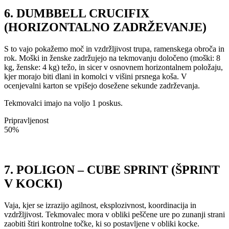
6. DUMBBELL CRUCIFIX
(HORIZONTALNO ZADRŽEVANJE)
S to vajo pokažemo moč in vzdržljivost trupa, ramenskega obroča in
rok. Moški in ženske zadržujejo na tekmovanju določeno (
moški: 8
kg, ženske: 4 kg)
težo, in sicer v osnovnem horizontalnem položaju,
kjer morajo biti dlani in komolci v višini prsnega koša. V
ocenjevalni karton se vpišejo dosežene sekunde zadrževanja.
Tekmovalci imajo na voljo 1 poskus.
Pripravljenost
50%
7. POLIGON – CUBE SPRINT (ŠPRINT
V KOCKI)
Vaja, kjer se izrazijo agilnost, eksplozivnost, koordinacija in
vzdržljivost. Tekmovalec mora v obliki peščene ure po zunanji strani
zaobiti štiri kontrolne točke, ki so postavljene v obliki kocke.